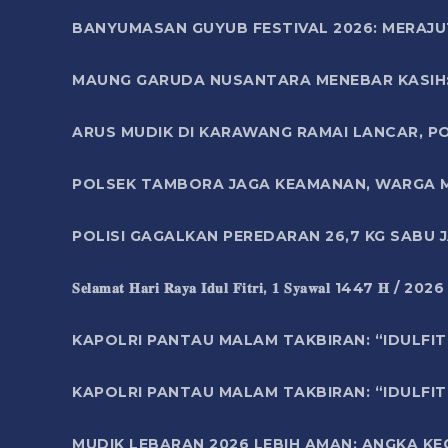
BANYUMASAN GUYUB FESTIVAL 2026: MERAJU
MAUNG GARUDA NUSANTARA MENEBAR KASIH: 
ARUS MUDIK DI KARAWANG RAMAI LANCAR, P
POLSEK TAMBORA JAGA KEAMANAN, WARGA M
POLISI GAGALKAN PEREDARAN 26,7 KG SABU
𝐒𝐞𝐥𝐚𝐦𝐚𝐭 𝐇𝐚𝐫𝐢 𝐑𝐚𝐲𝐚 𝐈𝐝𝐮𝐥 𝐅𝐢𝐭𝐫𝐢, 𝟏 𝐒𝐲𝐚𝐰𝐚𝐥 1447 𝐇 / 202
KAPOLRI PANTAU MALAM TAKBIRAN: “IDULFIT
KAPOLRI PANTAU MALAM TAKBIRAN: “IDULFIT
MUDIK LEBARAN 2026 LEBIH AMAN: ANGKA K