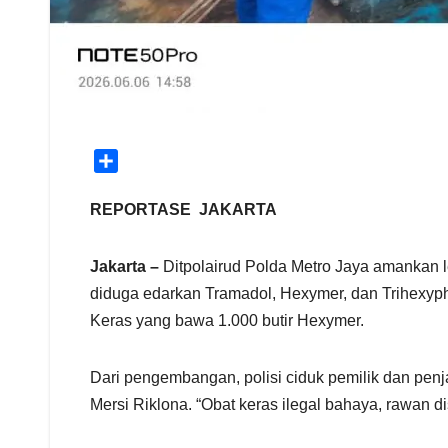
S
h
a
REPORTASE JAKARTA
r
e
Jakarta –
Ditpolairud Polda Metro Jaya amankan leb
diduga edarkan Tramadol, Hexymer, dan Trihexyph
Keras yang bawa 1.000 butir Hexymer.
Dari pengembangan, polisi ciduk pemilik dan penj
Mersi Riklona. “Obat keras ilegal bahaya, rawan d