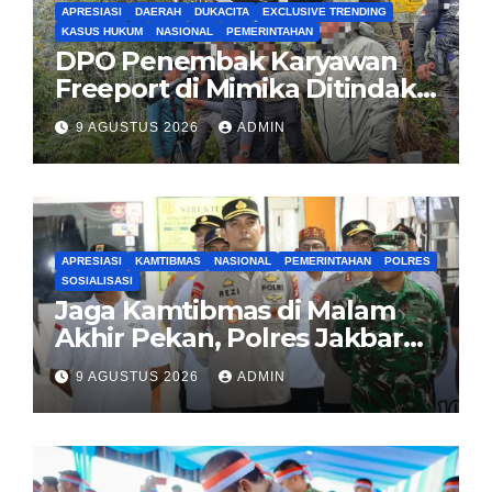
APRESIASI
DAERAH
DUKACITA
EXCLUSIVE TRENDING
KASUS HUKUM
NASIONAL
PEMERINTAHAN
DPO Penembak Karyawan
Freeport di Mimika Ditindak
Satgas Amole-2026 di
9 AGUSTUS 2026
ADMIN
Tembagapura
APRESIASI
KAMTIBMAS
NASIONAL
PEMERINTAHAN
POLRES
SOSIALISASI
Jaga Kamtibmas di Malam
Akhir Pekan, Polres Jakbar
Gelar KRYD Bersama Tiga
9 AGUSTUS 2026
ADMIN
Pilar