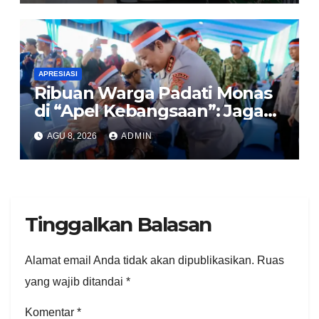
APRESIASI
Ribuan Warga Padati Monas
di “Apel Kebangsaan”: Jaga
Jakarta Berarti Jaga
AGU 8, 2026
ADMIN
Indonesia
Tinggalkan Balasan
Alamat email Anda tidak akan dipublikasikan.
Ruas
yang wajib ditandai
*
Komentar
*