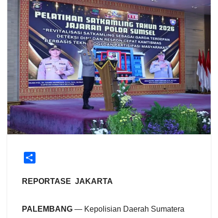
S
h
a
REPORTASE JAKARTA
r
e
​PALEMBANG
— Kepolisian Daerah Sumatera