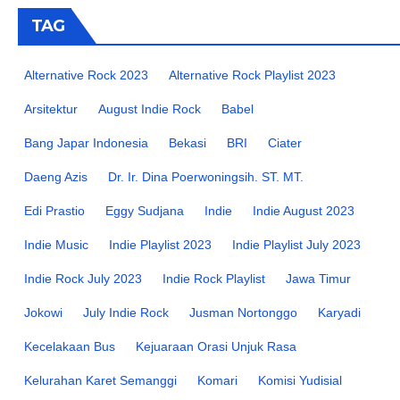
TAG
Alternative Rock 2023
Alternative Rock Playlist 2023
Arsitektur
August Indie Rock
Babel
Bang Japar Indonesia
Bekasi
BRI
Ciater
Daeng Azis
Dr. Ir. Dina Poerwoningsih. ST. MT.
Edi Prastio
Eggy Sudjana
Indie
Indie August 2023
Indie Music
Indie Playlist 2023
Indie Playlist July 2023
Indie Rock July 2023
Indie Rock Playlist
Jawa Timur
Jokowi
July Indie Rock
Jusman Nortonggo
Karyadi
Kecelakaan Bus
Kejuaraan Orasi Unjuk Rasa
Kelurahan Karet Semanggi
Komari
Komisi Yudisial