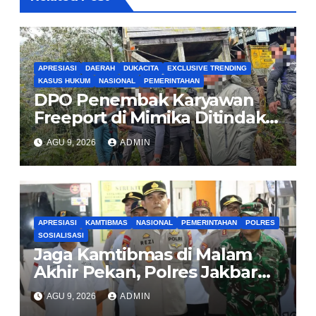
APRESIASI
DAERAH
DUKACITA
EXCLUSIVE TRENDING
KASUS HUKUM
NASIONAL
PEMERINTAHAN
DPO Penembak Karyawan
Freeport di Mimika Ditindak
Satgas Amole-2026 di
AGU 9, 2026
ADMIN
Tembagapura
APRESIASI
KAMTIBMAS
NASIONAL
PEMERINTAHAN
POLRES
SOSIALISASI
Jaga Kamtibmas di Malam
Akhir Pekan, Polres Jakbar
Gelar KRYD Bersama Tiga
AGU 9, 2026
ADMIN
Pilar