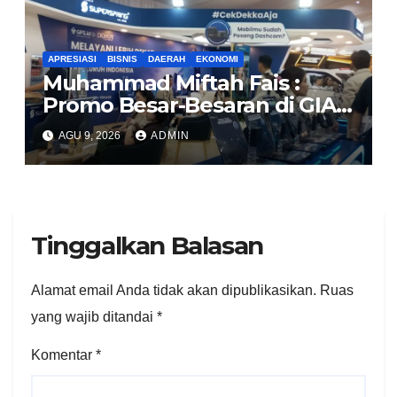
APRESIASI
BISNIS
DAERAH
EKONOMI
Muhammad Miftah Fais :
Promo Besar-Besaran di GIAS,
GPS.id Tawarkan Free
AGU 9, 2026
ADMIN
Instalasi Free Charge
Tinggalkan Balasan
Alamat email Anda tidak akan dipublikasikan.
Ruas
yang wajib ditandai
*
Komentar
*