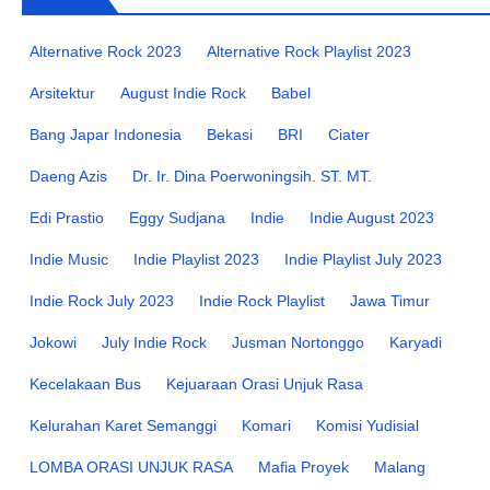
Alternative Rock 2023
Alternative Rock Playlist 2023
Arsitektur
August Indie Rock
Babel
Bang Japar Indonesia
Bekasi
BRI
Ciater
Daeng Azis
Dr. Ir. Dina Poerwoningsih. ST. MT.
Edi Prastio
Eggy Sudjana
Indie
Indie August 2023
Indie Music
Indie Playlist 2023
Indie Playlist July 2023
Indie Rock July 2023
Indie Rock Playlist
Jawa Timur
Jokowi
July Indie Rock
Jusman Nortonggo
Karyadi
Kecelakaan Bus
Kejuaraan Orasi Unjuk Rasa
Kelurahan Karet Semanggi
Komari
Komisi Yudisial
LOMBA ORASI UNJUK RASA
Mafia Proyek
Malang