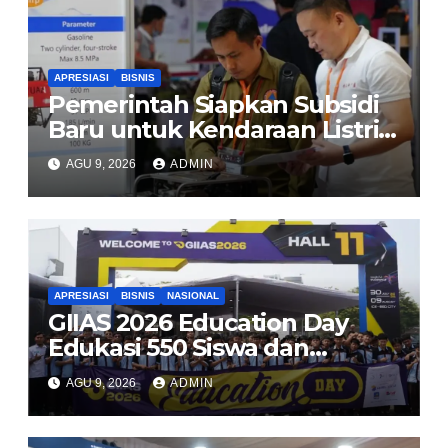
APRESIASI
BISNIS
Pemerintah Siapkan Subsidi
Baru untuk Kendaraan Listrik
di 2026
AGU 9, 2026
ADMIN
APRESIASI
BISNIS
NASIONAL
GIIAS 2026 Education Day
Edukasi 550 Siswa dan
Mahasiswa Soal Teknologi EV
AGU 9, 2026
ADMIN
dan Industri Otomotif