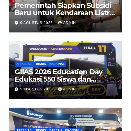
Pemerintah Siapkan Subsidi
Baru untuk Kendaraan Listrik
di 2026
9 AGUSTUS 2026
ADMIN
APRESIASI
BISNIS
NASIONAL
GIIAS 2026 Education Day
Edukasi 550 Siswa dan
Mahasiswa Soal Teknologi EV
9 AGUSTUS 2026
ADMIN
dan Industri Otomotif
APRESIASI
BISNIS
DAERAH
EKONOMI