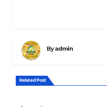
Navigasi
pos
By
admin
Related Post