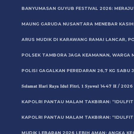
BANYUMASAN GUYUB FESTIVAL 2026: MERAJU
MAUNG GARUDA NUSANTARA MENEBAR KASIH: 
ARUS MUDIK DI KARAWANG RAMAI LANCAR, P
POLSEK TAMBORA JAGA KEAMANAN, WARGA M
POLISI GAGALKAN PEREDARAN 26,7 KG SABU
𝐒𝐞𝐥𝐚𝐦𝐚𝐭 𝐇𝐚𝐫𝐢 𝐑𝐚𝐲𝐚 𝐈𝐝𝐮𝐥 𝐅𝐢𝐭𝐫𝐢, 𝟏 𝐒𝐲𝐚𝐰𝐚𝐥 1447 𝐇 / 202
KAPOLRI PANTAU MALAM TAKBIRAN: “IDULFIT
KAPOLRI PANTAU MALAM TAKBIRAN: “IDULFIT
MUDIK LEBARAN 2026 LEBIH AMAN: ANGKA K