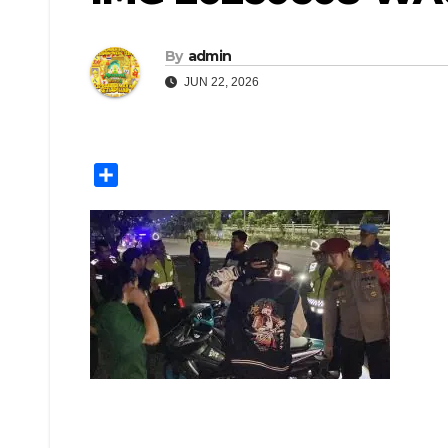
By
admin
JUN 22, 2026
S
h
a
r
e