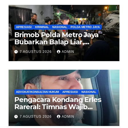
APRESIASI
KRIMINAL
NASIONAL
POLDA METRO JAYA
Brimob Polda Metro Jaya
Bubarkan Balap Liar,
Sembilan Motor Diamankan
7 AGUSTUS 2026
ADMIN
di Jakarta Timur
ADVOKAT/KONSULTAN HUKUM
APRESIASI
NASIONAL
Pengacara Kondang Erles
Rareral: Timnas Wajib
Menang Lawan Singapura,
7 AGUSTUS 2026
ADMIN
Jadi Kado HUT Kemerdekaan