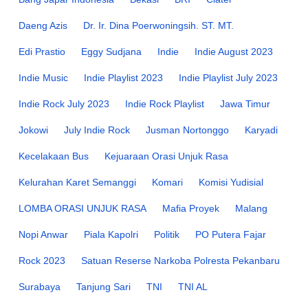
Daeng Azis
Dr. Ir. Dina Poerwoningsih. ST. MT.
Edi Prastio
Eggy Sudjana
Indie
Indie August 2023
Indie Music
Indie Playlist 2023
Indie Playlist July 2023
Indie Rock July 2023
Indie Rock Playlist
Jawa Timur
Jokowi
July Indie Rock
Jusman Nortonggo
Karyadi
Kecelakaan Bus
Kejuaraan Orasi Unjuk Rasa
Kelurahan Karet Semanggi
Komari
Komisi Yudisial
LOMBA ORASI UNJUK RASA
Mafia Proyek
Malang
Nopi Anwar
Piala Kapolri
Politik
PO Putera Fajar
Rock 2023
Satuan Reserse Narkoba Polresta Pekanbaru
Surabaya
Tanjung Sari
TNI
TNI AL