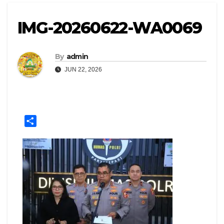
IMG-20260622-WA0069
By
admin
JUN 22, 2026
S
h
a
r
e