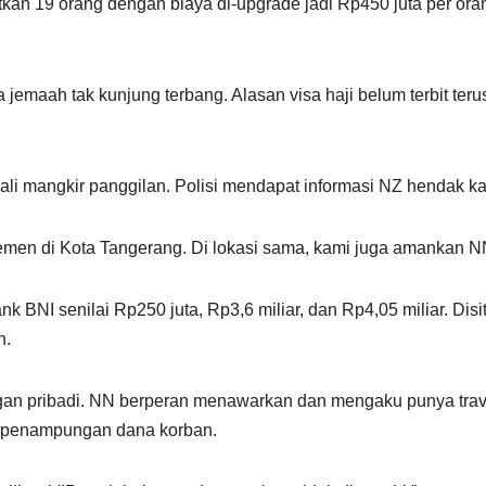
n 19 orang dengan biaya di-upgrade jadi Rp450 juta per orang.
emaah tak kunjung terbang. Alasan visa haji belum terbit terus
i mangkir panggilan. Polisi mendapat informasi NZ hendak kab
emen di Kota Tangerang. Di lokasi sama, kami juga amankan NN,
nk BNI senilai Rp250 juta, Rp3,6 miliar, dan Rp4,05 miliar. Disit
h.
ngan pribadi. NN berperan menawarkan dan mengaku punya tra
g penampungan dana korban.