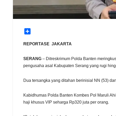
S
h
a
REPORTASE JAKARTA
r
e
SERANG
– Ditreskrimum Polda Banten meringkus
pengusaha asal Kabupaten Serang yang rugi hingg
Dua tersangka yang ditahan berinisial NN (53) d
Kabidhumas Polda Banten Kombes Pol Maruli Ahile
haji khusus VIP seharga Rp320 juta per orang.