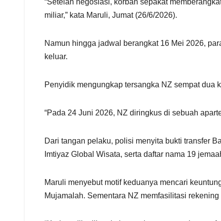
“Setelah negosiasi, korban sepakat memberangkatka
miliar,” kata Maruli, Jumat (26/6/2026).
Namun hingga jadwal berangkat 16 Mei 2026, para j
keluar.
Penyidik mengungkap tersangka NZ sempat dua kal
“Pada 24 Juni 2026, NZ diringkus di sebuah apart
Dari tangan pelaku, polisi menyita bukti transfer Ba
Imtiyaz Global Wisata, serta daftar nama 19 jemaa
Maruli menyebut motif keduanya mencari keuntu
Mujamalah. Sementara NZ memfasilitasi rekenin