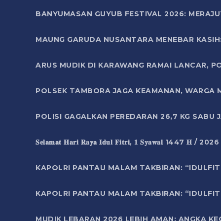
BANYUMASAN GUYUB FESTIVAL 2026: MERAJU
MAUNG GARUDA NUSANTARA MENEBAR KASIH: 
ARUS MUDIK DI KARAWANG RAMAI LANCAR, P
POLSEK TAMBORA JAGA KEAMANAN, WARGA M
POLISI GAGALKAN PEREDARAN 26,7 KG SABU
𝐒𝐞𝐥𝐚𝐦𝐚𝐭 𝐇𝐚𝐫𝐢 𝐑𝐚𝐲𝐚 𝐈𝐝𝐮𝐥 𝐅𝐢𝐭𝐫𝐢, 𝟏 𝐒𝐲𝐚𝐰𝐚𝐥 1447 𝐇 / 202
KAPOLRI PANTAU MALAM TAKBIRAN: “IDULFIT
KAPOLRI PANTAU MALAM TAKBIRAN: “IDULFIT
MUDIK LEBARAN 2026 LEBIH AMAN: ANGKA K