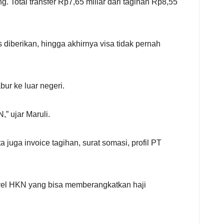
 Total transfer Rp7,65 miliar dari tagihan Rp8,55
 diberikan, hingga akhirnya visa tidak pernah
ur ke luar negeri.
” ujar Maruli.
a juga invoice tagihan, surat somasi, profil PT
vel HKN yang bisa memberangkatkan haji