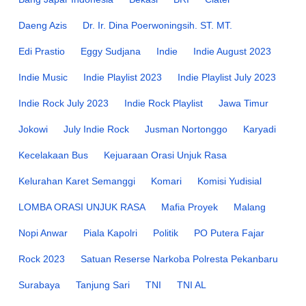
Daeng Azis
Dr. Ir. Dina Poerwoningsih. ST. MT.
Edi Prastio
Eggy Sudjana
Indie
Indie August 2023
Indie Music
Indie Playlist 2023
Indie Playlist July 2023
Indie Rock July 2023
Indie Rock Playlist
Jawa Timur
Jokowi
July Indie Rock
Jusman Nortonggo
Karyadi
Kecelakaan Bus
Kejuaraan Orasi Unjuk Rasa
Kelurahan Karet Semanggi
Komari
Komisi Yudisial
LOMBA ORASI UNJUK RASA
Mafia Proyek
Malang
Nopi Anwar
Piala Kapolri
Politik
PO Putera Fajar
Rock 2023
Satuan Reserse Narkoba Polresta Pekanbaru
Surabaya
Tanjung Sari
TNI
TNI AL