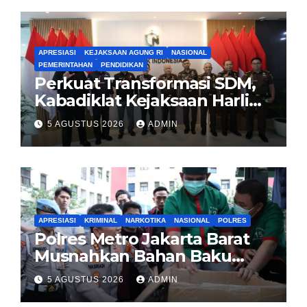
APRESIASI
KEJAKSAAN AGUNG RI
NASIONAL
PEMERINTAHAN
PENDIDIKAN
Perkuat Transformasi SDM,
Kabadiklat Kejaksaan Harli
Siregar Jalin Sinergi dengan
5 AGUSTUS 2026
ADMIN
LAN RI
APRESIASI
KRIMINAL
NARKOTIKA
NASIONAL
POLRES
Polres Metro Jakarta Barat
Musnahkan Bahan Baku
Narkotika 1,1 Ton
5 AGUSTUS 2026
ADMIN
Carisoprodol, Selamatkan 3,5