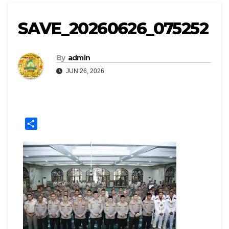
SAVE_20260626_075252
By
admin
JUN 26, 2026
S
h
a
r
e