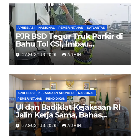
APRESIASI
NASIONAL
PEMERINTAHAN
SATLANTAS
PJR BSD Tegur Truk Parkir di
Bahu Tol CSI, Imbau
Pengendara Tertib
6 AGUSTUS 2026
ADMIN
APRESIASI
KEJAKSAAN AGUNG RI
NASIONAL
PEMERINTAHAN
PENDIDIKAN
UI dan Badiklat Kejaksaan RI
Jalin Kerja Sama, Bahas
Pembentukan Pusat Studi
5 AGUSTUS 2026
ADMIN
Kajian Kejaksaan