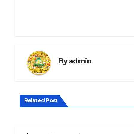
Navigasi
pos
By
admin
Related Post