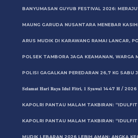
BANYUMASAN GUYUB FESTIVAL 2026: MERAJU
MAUNG GARUDA NUSANTARA MENEBAR KASIH: 
ARUS MUDIK DI KARAWANG RAMAI LANCAR, P
POLSEK TAMBORA JAGA KEAMANAN, WARGA M
POLISI GAGALKAN PEREDARAN 26,7 KG SABU
𝐒𝐞𝐥𝐚𝐦𝐚𝐭 𝐇𝐚𝐫𝐢 𝐑𝐚𝐲𝐚 𝐈𝐝𝐮𝐥 𝐅𝐢𝐭𝐫𝐢, 𝟏 𝐒𝐲𝐚𝐰𝐚𝐥 1447 𝐇 / 202
KAPOLRI PANTAU MALAM TAKBIRAN: “IDULFIT
KAPOLRI PANTAU MALAM TAKBIRAN: “IDULFIT
MUDIK LEBARAN 2026 LEBIH AMAN: ANGKA K