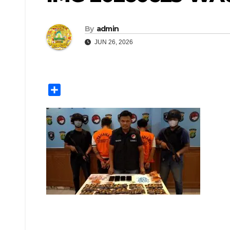
By
admin
JUN 26, 2026
S
h
a
r
e