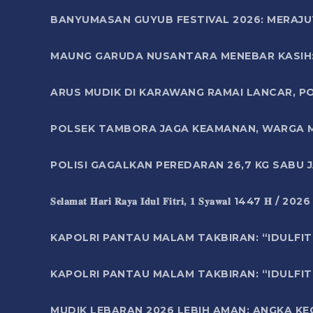
BANYUMASAN GUYUB FESTIVAL 2026: MERAJU
MAUNG GARUDA NUSANTARA MENEBAR KASIH: 
ARUS MUDIK DI KARAWANG RAMAI LANCAR, P
POLSEK TAMBORA JAGA KEAMANAN, WARGA M
POLISI GAGALKAN PEREDARAN 26,7 KG SABU
𝐒𝐞𝐥𝐚𝐦𝐚𝐭 𝐇𝐚𝐫𝐢 𝐑𝐚𝐲𝐚 𝐈𝐝𝐮𝐥 𝐅𝐢𝐭𝐫𝐢, 𝟏 𝐒𝐲𝐚𝐰𝐚𝐥 1447 𝐇 / 202
KAPOLRI PANTAU MALAM TAKBIRAN: “IDULFIT
KAPOLRI PANTAU MALAM TAKBIRAN: “IDULFIT
MUDIK LEBARAN 2026 LEBIH AMAN: ANGKA K