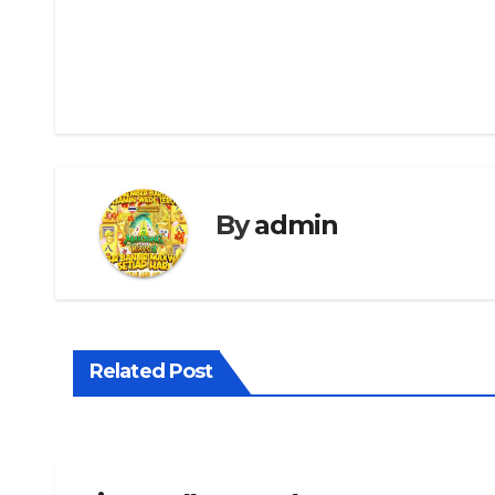
Navigasi
pos
By
admin
Related Post