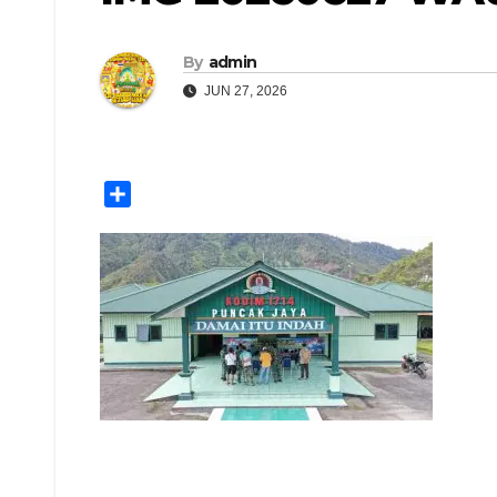
By
admin
JUN 27, 2026
S
h
a
r
e