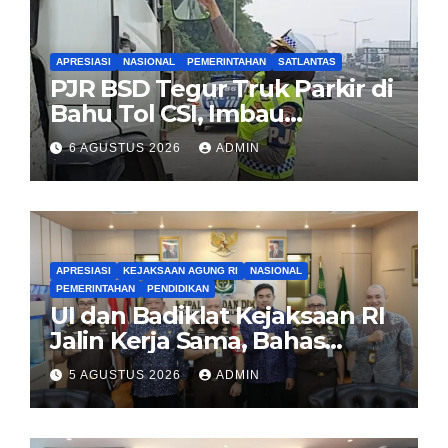
APRESIASI
NASIONAL
PEMERINTAHAN
SATLANTAS
PJR BSD Tegur Truk Parkir di
Bahu Tol CSI, Imbau
Pengendara Tertib
6 AGUSTUS 2026
ADMIN
APRESIASI
KEJAKSAAN AGUNG RI
NASIONAL
PEMERINTAHAN
PENDIDIKAN
UI dan Badiklat Kejaksaan RI
Jalin Kerja Sama, Bahas
Pembentukan Pusat Studi
5 AGUSTUS 2026
ADMIN
Kajian Kejaksaan