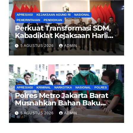
APRESIASI
KEJAKSAAN AGUNG RI
NASIONAL
PEMERINTAHAN
PENDIDIKAN
Perkuat Transformasi SDM,
Kabadiklat Kejaksaan Harli
Siregar Jalin Sinergi dengan
5 AGUSTUS 2026
ADMIN
LAN RI
APRESIASI
KRIMINAL
NARKOTIKA
NASIONAL
POLRES
Polres Metro Jakarta Barat
Musnahkan Bahan Baku
Narkotika 1,1 Ton
5 AGUSTUS 2026
ADMIN
Carisoprodol, Selamatkan 3,5
Juta Jiwa