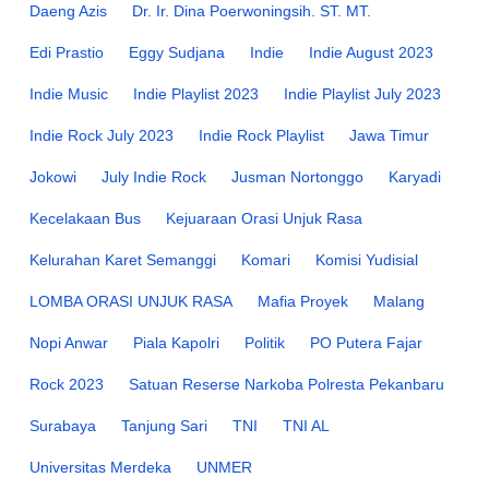
Daeng Azis
Dr. Ir. Dina Poerwoningsih. ST. MT.
Edi Prastio
Eggy Sudjana
Indie
Indie August 2023
Indie Music
Indie Playlist 2023
Indie Playlist July 2023
Indie Rock July 2023
Indie Rock Playlist
Jawa Timur
Jokowi
July Indie Rock
Jusman Nortonggo
Karyadi
Kecelakaan Bus
Kejuaraan Orasi Unjuk Rasa
Kelurahan Karet Semanggi
Komari
Komisi Yudisial
LOMBA ORASI UNJUK RASA
Mafia Proyek
Malang
Nopi Anwar
Piala Kapolri
Politik
PO Putera Fajar
Rock 2023
Satuan Reserse Narkoba Polresta Pekanbaru
Surabaya
Tanjung Sari
TNI
TNI AL
Universitas Merdeka
UNMER