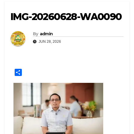
IMG-20260628-WA0090
By
admin
JUN 28, 2026
S
h
a
r
e