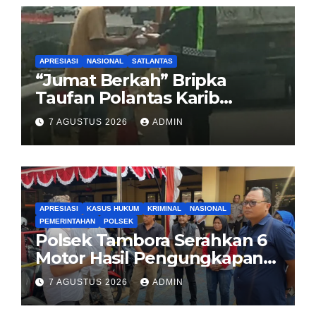
APRESIASI
NASIONAL
SATLANTAS
“Jumat Berkah” Bripka
Taufan Polantas Karib
Bagikan Nasi Kotak untuk
7 AGUSTUS 2026
ADMIN
Sopir Truk yang Mogok di KM
00 Pondok Aren
APRESIASI
KASUS HUKUM
KRIMINAL
NASIONAL
PEMERINTAHAN
POLSEK
Polsek Tambora Serahkan 6
Motor Hasil Pengungkapan
Kasus Curanmor Kepada
7 AGUSTUS 2026
ADMIN
Pemilik Yang sah