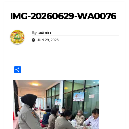
IMG-20260629-WA0076
By
admin
JUN 29, 2026
S
h
a
r
e