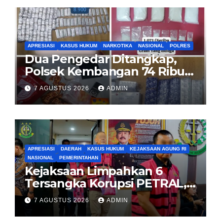
APRESIASI
KASUS HUKUM
NARKOTIKA
NASIONAL
POLRES
Dua Pengedar Ditangkap,
Polsek Kembangan 74 Ribu
Obat Keras, Sabu Hingga
7 AGUSTUS 2026
ADMIN
Puluhan Vape Etomidate
Diamankan
APRESIASI
DAERAH
KASUS HUKUM
KEJAKSAAN AGUNG RI
NASIONAL
PEMERINTAHAN
Kejaksaan Limpahkan 6
Tersangka Korupsi PETRAL,
PES dan ISC ke PN Tipikor
7 AGUSTUS 2026
ADMIN
Jakarta Pusat