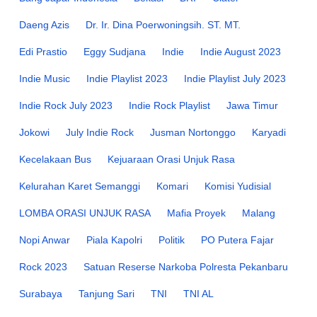
Daeng Azis
Dr. Ir. Dina Poerwoningsih. ST. MT.
Edi Prastio
Eggy Sudjana
Indie
Indie August 2023
Indie Music
Indie Playlist 2023
Indie Playlist July 2023
Indie Rock July 2023
Indie Rock Playlist
Jawa Timur
Jokowi
July Indie Rock
Jusman Nortonggo
Karyadi
Kecelakaan Bus
Kejuaraan Orasi Unjuk Rasa
Kelurahan Karet Semanggi
Komari
Komisi Yudisial
LOMBA ORASI UNJUK RASA
Mafia Proyek
Malang
Nopi Anwar
Piala Kapolri
Politik
PO Putera Fajar
Rock 2023
Satuan Reserse Narkoba Polresta Pekanbaru
Surabaya
Tanjung Sari
TNI
TNI AL