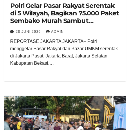
Polri Gelar Pasar Rakyat Serentak
di 5 Wilayah, Bagikan 75.000 Paket
Sembako Murah Sambut
Bhayangkara ke-80
28 JUNI 2026
ADMIN
REPORTASE JAKARTA JAKARTA– Polri
menggelar Pasar Rakyat dan Bazar UMKM serentak
di Jakarta Pusat, Jakarta Barat, Jakarta Selatan,
Kabupaten Bekasi,…