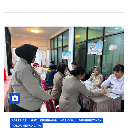
APRESIASI
HUT
KESEHATAN
NASIONAL
PEMERINTAHAN
POLDA METRO JAYA