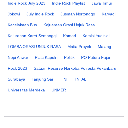
Indie Rock July 2023
Indie Rock Playlist
Jawa Timur
Jokowi
July Indie Rock
Jusman Nortonggo
Karyadi
Kecelakaan Bus
Kejuaraan Orasi Unjuk Rasa
Kelurahan Karet Semanggi
Komari
Komisi Yudisial
LOMBA ORASI UNJUK RASA
Mafia Proyek
Malang
Nopi Anwar
Piala Kapolri
Politik
PO Putera Fajar
Rock 2023
Satuan Reserse Narkoba Polresta Pekanbaru
Surabaya
Tanjung Sari
TNI
TNI AL
Universitas Merdeka
UNMER