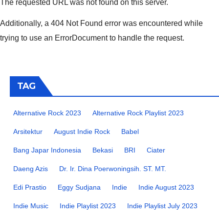
The requested URL was not found on this server.
Additionally, a 404 Not Found error was encountered while
trying to use an ErrorDocument to handle the request.
TAG
Alternative Rock 2023
Alternative Rock Playlist 2023
Arsitektur
August Indie Rock
Babel
Bang Japar Indonesia
Bekasi
BRI
Ciater
Daeng Azis
Dr. Ir. Dina Poerwoningsih. ST. MT.
Edi Prastio
Eggy Sudjana
Indie
Indie August 2023
Indie Music
Indie Playlist 2023
Indie Playlist July 2023