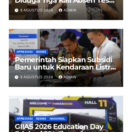
Diduga Tiga Kali Absen Tes
DNA, Minta Proses Hukum
9 AGUSTUS 2026
ADMIN
Dibuka Secara Terang
APRESIASI
BISNIS
Pemerintah Siapkan Subsidi
Baru untuk Kendaraan Listrik
di 2026
9 AGUSTUS 2026
ADMIN
APRESIASI
BISNIS
NASIONAL
GIIAS 2026 Education Day