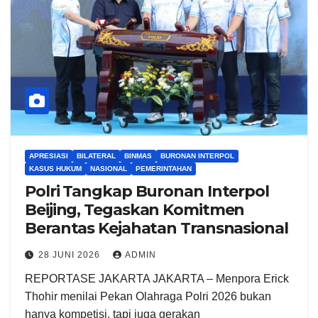
APRESIASI
BILATERAL
BINMAS
BURONAN INTERPOL
KASUS HUKUM
NASIONAL
PEMERINTAHAN
Polri Tangkap Buronan Interpol
Beijing, Tegaskan Komitmen
Berantas Kejahatan Transnasional
28 JUNI 2026
ADMIN
REPORTASE JAKARTA JAKARTA – Menpora Erick
Thohir menilai Pekan Olahraga Polri 2026 bukan
hanya kompetisi, tapi juga gerakan