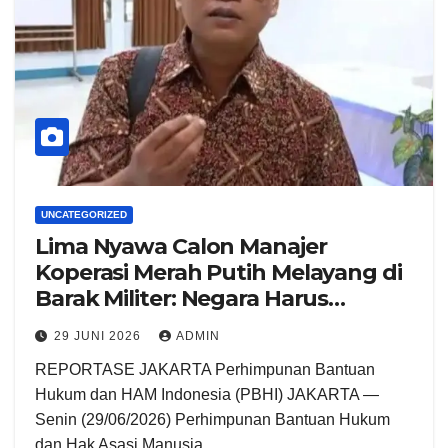
UNCATEGORIZED
Lima Nyawa Calon Manajer
Koperasi Merah Putih Melayang di
Barak Militer: Negara Harus
Bertanggung Jawab dan
29 JUNI 2026
ADMIN
Mengakhiri Militerisasi Ruang Sipil
REPORTASE JAKARTA Perhimpunan Bantuan
Hukum dan HAM Indonesia (PBHI) JAKARTA —
Senin (29/06/2026) Perhimpunan Bantuan Hukum
dan Hak Asasi Manusia…