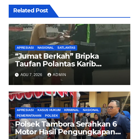
Related Post
APRESIASI
NASIONAL
SATLANTAS
“Jumat Berkah” Bripka
Taufan Polantas Karib
Bagikan Nasi Kotak untuk
AGU 7, 2026
ADMIN
Sopir Truk yang Mogok di KM
00 Pondok Aren
APRESIASI
KASUS HUKUM
KRIMINAL
NASIONAL
PEMERINTAHAN
POLSEK
Polsek Tambora Serahkan 6
Motor Hasil Pengungkapan