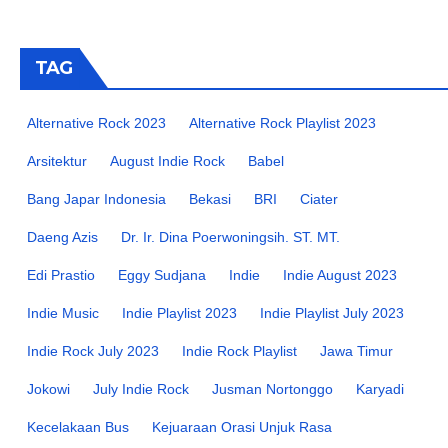
TAG
Alternative Rock 2023
Alternative Rock Playlist 2023
Arsitektur
August Indie Rock
Babel
Bang Japar Indonesia
Bekasi
BRI
Ciater
Daeng Azis
Dr. Ir. Dina Poerwoningsih. ST. MT.
Edi Prastio
Eggy Sudjana
Indie
Indie August 2023
Indie Music
Indie Playlist 2023
Indie Playlist July 2023
Indie Rock July 2023
Indie Rock Playlist
Jawa Timur
Jokowi
July Indie Rock
Jusman Nortonggo
Karyadi
Kecelakaan Bus
Kejuaraan Orasi Unjuk Rasa