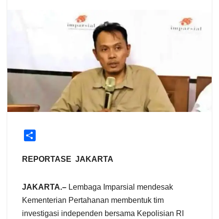
S
h
a
REPORTASE JAKARTA
r
e
JAKARTA.–
Lembaga Imparsial mendesak
Kementerian Pertahanan membentuk tim
investigasi independen bersama Kepolisian RI