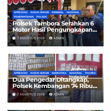
APRESIASI
KASUS HUKUM
KRIMINAL
NASIONAL
PEMERINTAHAN
POLSEK
Polsek Tambora Serahkan 6
Motor Hasil Pengungkapan
Kasus Curanmor Kepada
7 AGUSTUS 2026
ADMIN
Pemilik Yang sah
APRESIASI
KASUS HUKUM
NARKOTIKA
NASIONAL
POLRES
Dua Pengedar Ditangkap,
Polsek Kembangan 74 Ribu
Obat Keras, Sabu Hingga
7 AGUSTUS 2026
ADMIN
Puluhan Vape Etomidate
Diamankan