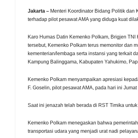
r
e
Jakarta –
Menteri Koordinator Bidang Politik dan
terhadap pilot pesawat AMA yang diduga kuat di
Karo Humas Datin Kemenko Polkam, Brigjen TNI 
tersebut, Kemenko Polkam terus memonitor dan me
kementerian/lembaga serta instansi yang terkai
Kampung Balinggama, Kabupaten Yahukimo, Pa
Kemenko Polkam menyampaikan apresiasi kepada S
F. Goselin, pilot pesawat AMA, pada hari ini Jumat 
Saat ini jenazah telah berada di RST Timika un
Kemenko Polkam menegaskan bahwa pemerintah ti
transportasi udara yang menjadi urat nadi pelaya