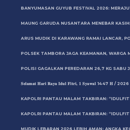
BANYUMASAN GUYUB FESTIVAL 2026: MERAJU
MAUNG GARUDA NUSANTARA MENEBAR KASIH: 
ARUS MUDIK DI KARAWANG RAMAI LANCAR, P
POLSEK TAMBORA JAGA KEAMANAN, WARGA M
POLISI GAGALKAN PEREDARAN 26,7 KG SABU
𝐒𝐞𝐥𝐚𝐦𝐚𝐭 𝐇𝐚𝐫𝐢 𝐑𝐚𝐲𝐚 𝐈𝐝𝐮𝐥 𝐅𝐢𝐭𝐫𝐢, 𝟏 𝐒𝐲𝐚𝐰𝐚𝐥 1447 𝐇 / 202
KAPOLRI PANTAU MALAM TAKBIRAN: “IDULFIT
KAPOLRI PANTAU MALAM TAKBIRAN: “IDULFIT
MUDIK LEBARAN 2026 LEBIH AMAN: ANGKA K