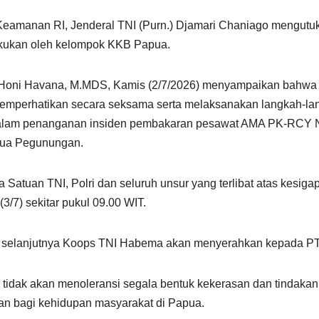
 Keamanan RI, Jenderal TNI (Purn.) Djamari Chaniago mengutu
lakukan oleh kelompok KKB Papua.
Honi Havana, M.MDS, Kamis (2/7/2026) menyampaikan bahwa se
mperhatikan secara seksama serta melaksanakan langkah-lang
t dalam penanganan insiden pembakaran pesawat AMA PK-RCY No
pua Pegunungan.
atuan TNI, Polri dan seluruh unsur yang terlibat atas kesi
(3/7) sekitar pukul 09.00 WIT.
tuk selanjutnya Koops TNI Habema akan menyerahkan kepada PT
dak akan menoleransi segala bentuk kekerasan dan tindakan 
nan bagi kehidupan masyarakat di Papua.