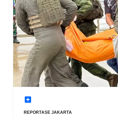
S
h
a
REPORTASE JAKARTA