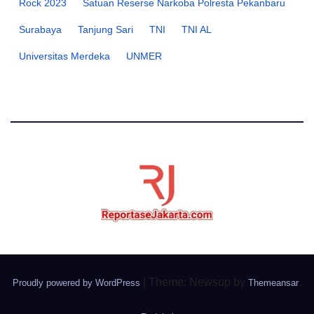
Rock 2023
Satuan Reserse Narkoba Polresta Pekanbaru
Surabaya
Tanjung Sari
TNI
TNI AL
Universitas Merdeka
UNMER
|
Theme: Newsup by
.
Proudly powered by WordPress
Themeansar