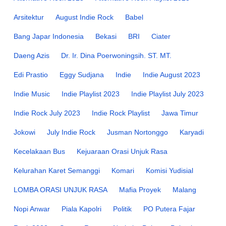
Arsitektur
August Indie Rock
Babel
Bang Japar Indonesia
Bekasi
BRI
Ciater
Daeng Azis
Dr. Ir. Dina Poerwoningsih. ST. MT.
Edi Prastio
Eggy Sudjana
Indie
Indie August 2023
Indie Music
Indie Playlist 2023
Indie Playlist July 2023
Indie Rock July 2023
Indie Rock Playlist
Jawa Timur
Jokowi
July Indie Rock
Jusman Nortonggo
Karyadi
Kecelakaan Bus
Kejuaraan Orasi Unjuk Rasa
Kelurahan Karet Semanggi
Komari
Komisi Yudisial
LOMBA ORASI UNJUK RASA
Mafia Proyek
Malang
Nopi Anwar
Piala Kapolri
Politik
PO Putera Fajar