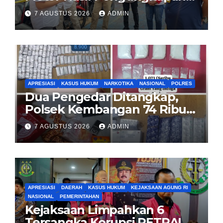
Kasus Curanmor Kepada
7 AGUSTUS 2026
ADMIN
Pemilik Yang sah
APRESIASI
KASUS HUKUM
NARKOTIKA
NASIONAL
POLRES
Dua Pengedar Ditangkap,
Polsek Kembangan 74 Ribu
Obat Keras, Sabu Hingga
7 AGUSTUS 2026
ADMIN
Puluhan Vape Etomidate
Diamankan
APRESIASI
DAERAH
KASUS HUKUM
KEJAKSAAN AGUNG RI
NASIONAL
PEMERINTAHAN
Kejaksaan Limpahkan 6
Tersangka Korupsi PETRAL,