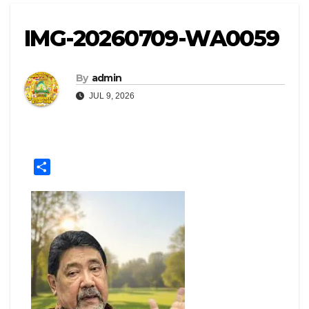
IMG-20260709-WA0059
By
admin
JUL 9, 2026
S
h
a
r
e