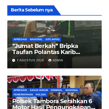
Berita Sebelum nya
APRESIASI
NASIONAL
SATLANTAS
“Jumat Berkah” Bripka
Taufan Polantas Karib
Bagikan Nasi Kotak untuk
7 AGUSTUS 2026
ADMIN
Sopir Truk yang Mogok di KM
00 Pondok Aren
APRESIASI
KASUS HUKUM
KRIMINAL
NASIONAL
PEMERINTAHAN
POLSEK
Polsek Tambora Serahkan 6
Motor Hasil Pengungkapan