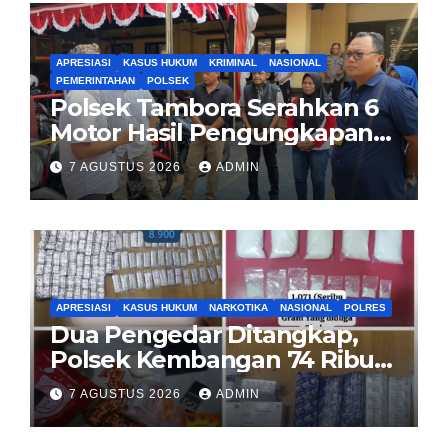
APRESIASI
KASUS HUKUM
KRIMINAL
NASIONAL
PEMERINTAHAN
POLSEK
Polsek Tambora Serahkan 6
Motor Hasil Pengungkapan
Kasus Curanmor Kepada
7 AGUSTUS 2026
ADMIN
Pemilik Yang sah
APRESIASI
KASUS HUKUM
NARKOTIKA
NASIONAL
POLRES
Dua Pengedar Ditangkap,
Polsek Kembangan 74 Ribu
Obat Keras, Sabu Hingga
7 AGUSTUS 2026
ADMIN
Puluhan Vape Etomidate
Diamankan