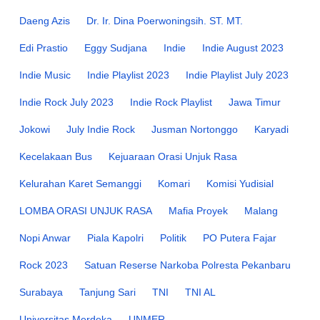
Daeng Azis
Dr. Ir. Dina Poerwoningsih. ST. MT.
Edi Prastio
Eggy Sudjana
Indie
Indie August 2023
Indie Music
Indie Playlist 2023
Indie Playlist July 2023
Indie Rock July 2023
Indie Rock Playlist
Jawa Timur
Jokowi
July Indie Rock
Jusman Nortonggo
Karyadi
Kecelakaan Bus
Kejuaraan Orasi Unjuk Rasa
Kelurahan Karet Semanggi
Komari
Komisi Yudisial
LOMBA ORASI UNJUK RASA
Mafia Proyek
Malang
Nopi Anwar
Piala Kapolri
Politik
PO Putera Fajar
Rock 2023
Satuan Reserse Narkoba Polresta Pekanbaru
Surabaya
Tanjung Sari
TNI
TNI AL
Universitas Merdeka
UNMER