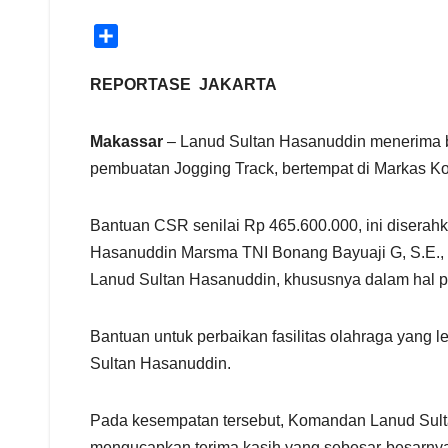
S
h
a
REPORTASE JAKARTA
r
e
Makassar
– Lanud Sultan Hasanuddin menerima ba
pembuatan Jogging Track, bertempat di Markas K
Bantuan CSR senilai Rp 465.600.000, ini diserah
Hasanuddin Marsma TNI Bonang Bayuaji G, S.E., 
Lanud Sultan Hasanuddin, khususnya dalam hal 
Bantuan untuk perbaikan fasilitas olahraga yang 
Sultan Hasanuddin.
Pada kesempatan tersebut, Komandan Lanud Sult
mengucapkan terima kasih yang sebesar-besarnya