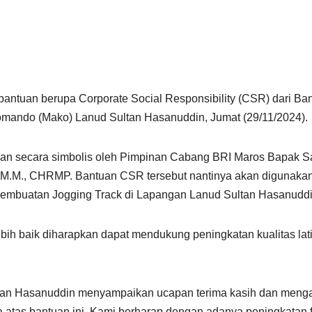
ntuan berupa Corporate Social Responsibility (CSR) dari Ba
omando (Mako) Lanud Sultan Hasanuddin, Jumat (29/11/2024).
kan secara simbolis oleh Pimpinan Cabang BRI Maros Bapak Sa
M.M., CHRMP. Bantuan CSR tersebut nantinya akan digunakan u
pembuatan Jogging Track di Lapangan Lanud Sultan Hasanuddi
lebih baik diharapkan dapat mendukung peningkatan kualitas la
an Hasanuddin menyampaikan ucapan terima kasih dan mengap
 atas bantuan ini. Kami berharap dengan adanya peningkatan 