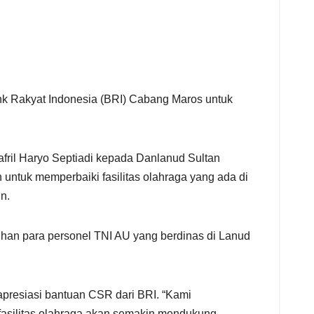
nk Rakyat Indonesia (BRI) Cabang Maros untuk
fril Haryo Septiadi kepada Danlanud Sultan
ntuk memperbaiki fasilitas olahraga yang ada di
n.
tihan para personel TNI AU yang berdinas di Lanud
resiasi bantuan CSR dari BRI. “Kami
fasilitas olahraga akan semakin mendukung