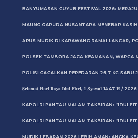
BANYUMASAN GUYUB FESTIVAL 2026: MERAJU
MAUNG GARUDA NUSANTARA MENEBAR KASIH: 
ARUS MUDIK DI KARAWANG RAMAI LANCAR, P
POLSEK TAMBORA JAGA KEAMANAN, WARGA M
POLISI GAGALKAN PEREDARAN 26,7 KG SABU
𝐒𝐞𝐥𝐚𝐦𝐚𝐭 𝐇𝐚𝐫𝐢 𝐑𝐚𝐲𝐚 𝐈𝐝𝐮𝐥 𝐅𝐢𝐭𝐫𝐢, 𝟏 𝐒𝐲𝐚𝐰𝐚𝐥 1447 𝐇 / 202
KAPOLRI PANTAU MALAM TAKBIRAN: “IDULFIT
KAPOLRI PANTAU MALAM TAKBIRAN: “IDULFIT
MUDIK LEBARAN 2026 LEBIH AMAN: ANGKA K