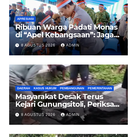
APRESIASI
Ribuan Warga Padati Monas
di “Apel Kebangsaan”: Jaga
Jakarta Berarti Jaga
8 AGUSTUS 2026
ADMIN
Indonesia
DAERAH
KASUS HUKUM
PEMBANGUNAN
PEMERINTAHAN
Masyarakat Desak Terus
Kejari Gunungsitoli, Periksa
dan Usut Tuntas Dugaan
8 AGUSTUS 2026
ADMIN
Korupsi Proyek Jalan
Sirombu-Afulu (MYC) Senilai
Rp321 Miliar