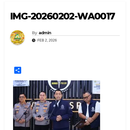
IMG-20260202-WA0017
By
admin
FEB 2, 2026
S
h
a
r
e