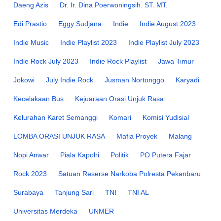
Daeng Azis
Dr. Ir. Dina Poerwoningsih. ST. MT.
Edi Prastio
Eggy Sudjana
Indie
Indie August 2023
Indie Music
Indie Playlist 2023
Indie Playlist July 2023
Indie Rock July 2023
Indie Rock Playlist
Jawa Timur
Jokowi
July Indie Rock
Jusman Nortonggo
Karyadi
Kecelakaan Bus
Kejuaraan Orasi Unjuk Rasa
Kelurahan Karet Semanggi
Komari
Komisi Yudisial
LOMBA ORASI UNJUK RASA
Mafia Proyek
Malang
Nopi Anwar
Piala Kapolri
Politik
PO Putera Fajar
Rock 2023
Satuan Reserse Narkoba Polresta Pekanbaru
Surabaya
Tanjung Sari
TNI
TNI AL
Universitas Merdeka
UNMER