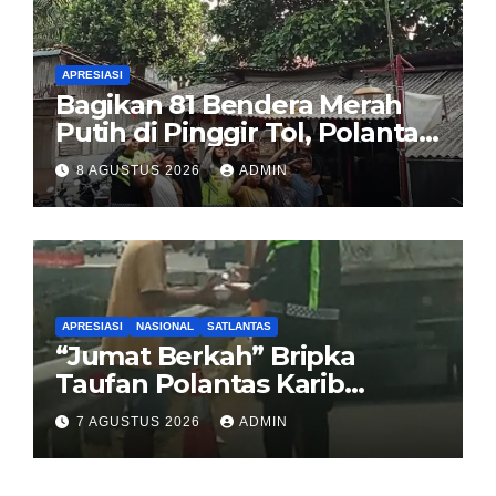
APRESIASI
Bagikan 81 Bendera Merah
Putih di Pinggir Tol, Polantas
Karib BSD Ajak Warga Miskin
8 AGUSTUS 2026
ADMIN
Kibarkan Sang Saka
APRESIASI
NASIONAL
SATLANTAS
“Jumat Berkah” Bripka
Taufan Polantas Karib
Bagikan Nasi Kotak untuk
7 AGUSTUS 2026
ADMIN
Sopir Truk yang Mogok di KM
00 Pondok Aren