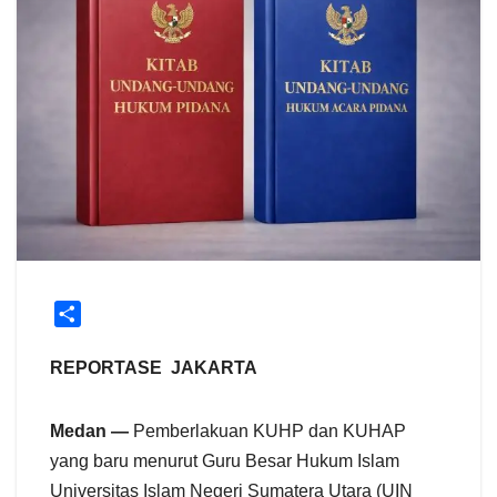
S
h
a
REPORTASE JAKARTA
r
e
Medan —
Pemberlakuan KUHP dan KUHAP
yang baru menurut Guru Besar Hukum Islam
Universitas Islam Negeri Sumatera Utara (UIN