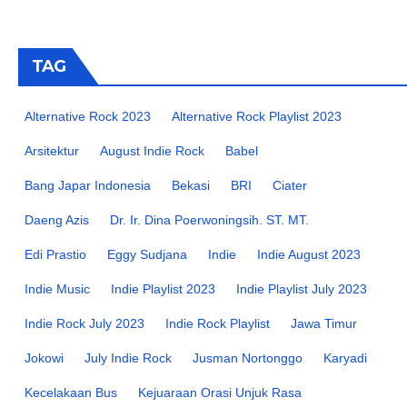
TAG
Alternative Rock 2023
Alternative Rock Playlist 2023
Arsitektur
August Indie Rock
Babel
Bang Japar Indonesia
Bekasi
BRI
Ciater
Daeng Azis
Dr. Ir. Dina Poerwoningsih. ST. MT.
Edi Prastio
Eggy Sudjana
Indie
Indie August 2023
Indie Music
Indie Playlist 2023
Indie Playlist July 2023
Indie Rock July 2023
Indie Rock Playlist
Jawa Timur
Jokowi
July Indie Rock
Jusman Nortonggo
Karyadi
Kecelakaan Bus
Kejuaraan Orasi Unjuk Rasa