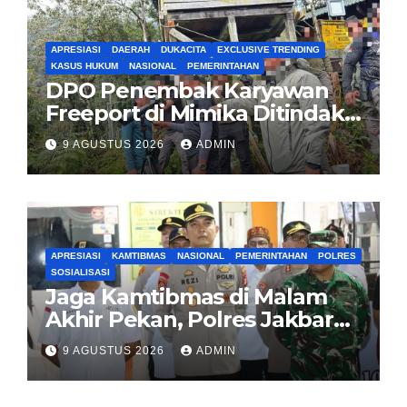
APRESIASI
DAERAH
DUKACITA
EXCLUSIVE TRENDING
KASUS HUKUM
NASIONAL
PEMERINTAHAN
DPO Penembak Karyawan
Freeport di Mimika Ditindak
Satgas Amole-2026 di
9 AGUSTUS 2026
ADMIN
Tembagapura
APRESIASI
KAMTIBMAS
NASIONAL
PEMERINTAHAN
POLRES
SOSIALISASI
Jaga Kamtibmas di Malam
Akhir Pekan, Polres Jakbar
Gelar KRYD Bersama Tiga
9 AGUSTUS 2026
ADMIN
Pilar