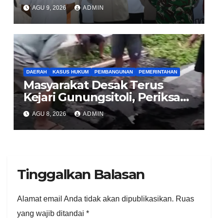
Gelar KRYD Bersama Tiga
AGU 9, 2026
ADMIN
Pilar
DAERAH
KASUS HUKUM
PEMBANGUNAN
PEMERINTAHAN
Masyarakat Desak Terus
Kejari Gunungsitoli, Periksa
dan Usut Tuntas Dugaan
AGU 8, 2026
ADMIN
Korupsi Proyek Jalan
Sirombu-Afulu (MYC) Senilai
Rp321 Miliar
Tinggalkan Balasan
Alamat email Anda tidak akan dipublikasikan.
Ruas
yang wajib ditandai
*