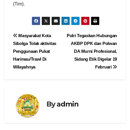
(Tim).
Navigasi
Masyarakat Kota
Polri Tegaskan Hubungan
Sibolga Tolak aktivitas
AKBP DPK dan Polwan
pos
Penggunaan Pukat
DA Murni Profesional,
Harimau/Trawl Di
Sidang Etik Digelar 19
Wilayahnya
Februari
By
admin