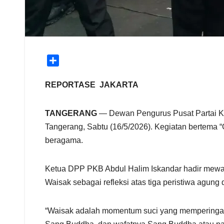
S
h
a
REPORTASE JAKARTA
r
e
TANGERANG
— Dewan Pengurus Pusat Partai Ke
Tangerang, Sabtu (16/5/2026). Kegiatan bertema “
beragama.
Ketua DPP PKB Abdul Halim Iskandar hadir mewa
Waisak sebagai refleksi atas tiga peristiwa agu
“Waisak adalah momentum suci yang memperingati