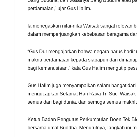
Sang Buddha, dan wafatnya Sang Buddha atau pari
perdamaian,” ujar Gus Halim.
Ia menegaskan nilai-nilai Waisak sangat relevan
dalam memperjuangkan kebebasan beragama dan h
“Gus Dur mengajarkan bahwa negara harus hadir m
makna perdamaian kepada siapapun dan dimanapun
bagi kemanusiaan,” kata Gus Halim mengutip pes
Gus Halim juga menyampaikan salam hangat dari
mengucapkan Selamat Hari Raya Tri Suci Waisak
semua dan bagi dunia, dan semoga semua makhlu
Ketua Badan Pengurus Perkumpulan Boen Tek Bio 
bersama umat Buddha. Menurutnya, langkah ini me