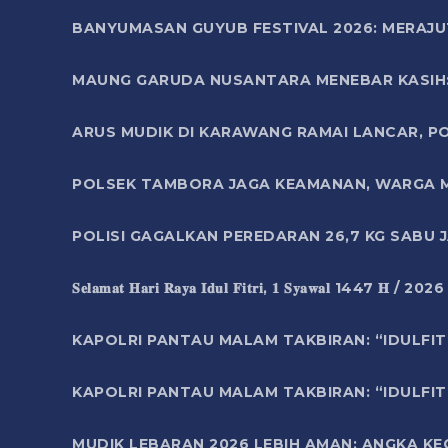
BANYUMASAN GUYUB FESTIVAL 2026: MERAJU
MAUNG GARUDA NUSANTARA MENEBAR KASIH: 
ARUS MUDIK DI KARAWANG RAMAI LANCAR, P
POLSEK TAMBORA JAGA KEAMANAN, WARGA M
POLISI GAGALKAN PEREDARAN 26,7 KG SABU
𝐒𝐞𝐥𝐚𝐦𝐚𝐭 𝐇𝐚𝐫𝐢 𝐑𝐚𝐲𝐚 𝐈𝐝𝐮𝐥 𝐅𝐢𝐭𝐫𝐢, 𝟏 𝐒𝐲𝐚𝐰𝐚𝐥 1447 𝐇 / 202
KAPOLRI PANTAU MALAM TAKBIRAN: “IDULFIT
KAPOLRI PANTAU MALAM TAKBIRAN: “IDULFIT
MUDIK LEBARAN 2026 LEBIH AMAN: ANGKA K