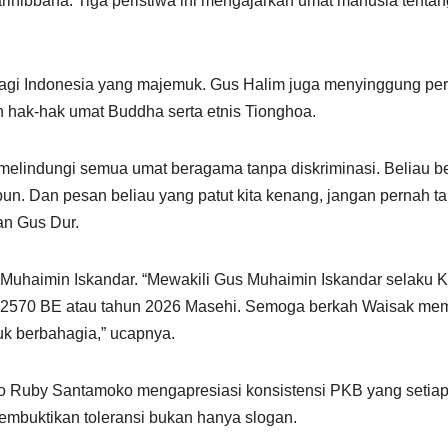
nibbana. Tiga peristiwa ini mengajarkan umat manusia tentang
 bagi Indonesia yang majemuk. Gus Halim juga menyinggung pe
ak-hak umat Buddha serta etnis Tionghoa.
elindungi semua umat beragama tanpa diskriminasi. Beliau be
. Dan pesan beliau yang patut kita kenang, jangan pernah ta
an Gus Dur.
 Muhaimin Iskandar. “Mewakili Gus Muhaimin Iskandar selak
 2570 BE atau tahun 2026 Masehi. Semoga berkah Waisak memb
k berbahagia,” ucapnya.
Ruby Santamoko mengapresiasi konsistensi PKB yang setiap 
mbuktikan toleransi bukan hanya slogan.