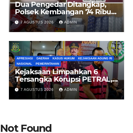
Dua Pengedar Ditangkap,
Polsek Kembangan 74 Ribu
Obat Keras, Sabu Hingga
7 AGUSTUS 2026
ADMIN
Puluhan Vape Etomidate
Diamankan
APRESIASI
DAERAH
KASUS HUKUM
KEJAKSAAN AGUNG RI
NASIONAL
PEMERINTAHAN
Kejaksaan Limpahkan 6
Tersangka Korupsi PETRAL,
PES dan ISC ke PN Tipikor
7 AGUSTUS 2026
ADMIN
Jakarta Pusat
Not Found