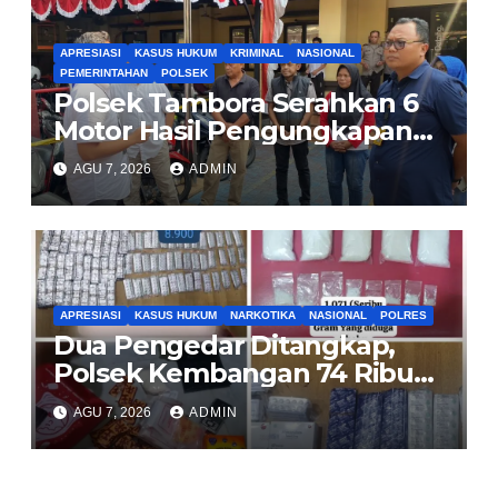
APRESIASI
KASUS HUKUM
KRIMINAL
NASIONAL
PEMERINTAHAN
POLSEK
Polsek Tambora Serahkan 6
Motor Hasil Pengungkapan
Kasus Curanmor Kepada
AGU 7, 2026
ADMIN
Pemilik Yang sah
APRESIASI
KASUS HUKUM
NARKOTIKA
NASIONAL
POLRES
Dua Pengedar Ditangkap,
Polsek Kembangan 74 Ribu
Obat Keras, Sabu Hingga
AGU 7, 2026
ADMIN
Puluhan Vape Etomidate
Diamankan