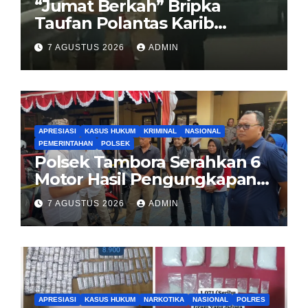
“Jumat Berkah” Bripka
Taufan Polantas Karib
Bagikan Nasi Kotak untuk
7 AGUSTUS 2026
ADMIN
Sopir Truk yang Mogok di KM
00 Pondok Aren
APRESIASI
KASUS HUKUM
KRIMINAL
NASIONAL
PEMERINTAHAN
POLSEK
Polsek Tambora Serahkan 6
Motor Hasil Pengungkapan
Kasus Curanmor Kepada
7 AGUSTUS 2026
ADMIN
Pemilik Yang sah
APRESIASI
KASUS HUKUM
NARKOTIKA
NASIONAL
POLRES