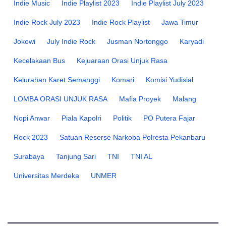
Indie Music
Indie Playlist 2023
Indie Playlist July 2023
Indie Rock July 2023
Indie Rock Playlist
Jawa Timur
Jokowi
July Indie Rock
Jusman Nortonggo
Karyadi
Kecelakaan Bus
Kejuaraan Orasi Unjuk Rasa
Kelurahan Karet Semanggi
Komari
Komisi Yudisial
LOMBA ORASI UNJUK RASA
Mafia Proyek
Malang
Nopi Anwar
Piala Kapolri
Politik
PO Putera Fajar
Rock 2023
Satuan Reserse Narkoba Polresta Pekanbaru
Surabaya
Tanjung Sari
TNI
TNI AL
Universitas Merdeka
UNMER