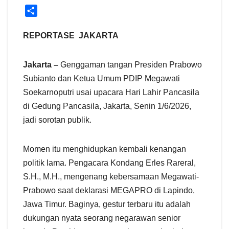
S
h
a
REPORTASE JAKARTA
r
e
Jakarta –
Genggaman tangan Presiden Prabowo
Subianto dan Ketua Umum PDIP Megawati
Soekarnoputri usai upacara Hari Lahir Pancasila
di Gedung Pancasila, Jakarta, Senin 1/6/2026,
jadi sorotan publik.
Momen itu menghidupkan kembali kenangan
politik lama. Pengacara Kondang Erles Rareral,
S.H., M.H., mengenang kebersamaan Megawati-
Prabowo saat deklarasi MEGAPRO di Lapindo,
Jawa Timur. Baginya, gestur terbaru itu adalah
dukungan nyata seorang negarawan senior