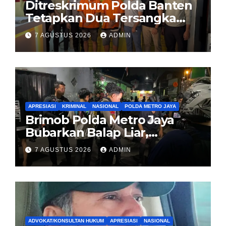
Ditreskrimum Polda Banten
Tetapkan Dua Tersangka
Kasus Aksi Anarkis dan
7 AGUSTUS 2026
ADMIN
Penghasutan di Balaraja
APRESIASI
KRIMINAL
NASIONAL
POLDA METRO JAYA
Brimob Polda Metro Jaya
Bubarkan Balap Liar,
Sembilan Motor Diamankan
7 AGUSTUS 2026
ADMIN
di Jakarta Timur
ADVOKAT/KONSULTAN HUKUM
APRESIASI
NASIONAL