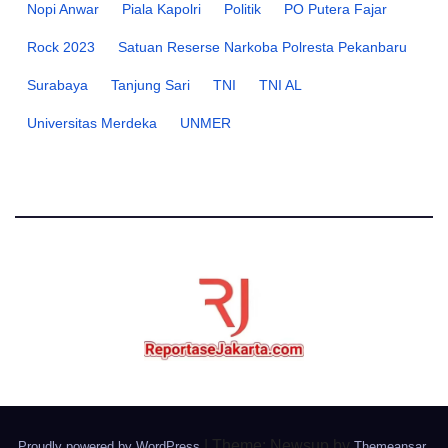
Nopi Anwar
Piala Kapolri
Politik
PO Putera Fajar
Rock 2023
Satuan Reserse Narkoba Polresta Pekanbaru
Surabaya
Tanjung Sari
TNI
TNI AL
Universitas Merdeka
UNMER
|
Theme: Newsup by
.
Proudly powered by WordPress
Themeansar