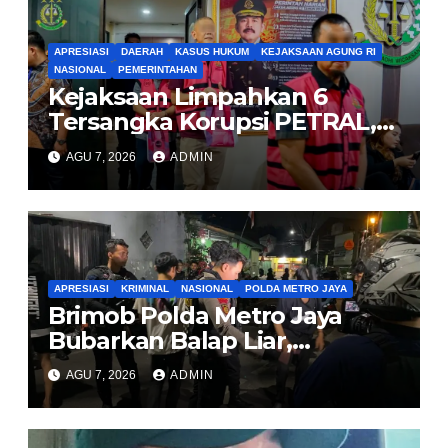
APRESIASI
DAERAH
KASUS HUKUM
KEJAKSAAN AGUNG RI
NASIONAL
PEMERINTAHAN
Kejaksaan Limpahkan 6
Tersangka Korupsi PETRAL,
PES dan ISC ke PN Tipikor
AGU 7, 2026
ADMIN
Jakarta Pusat
APRESIASI
KRIMINAL
NASIONAL
POLDA METRO JAYA
Brimob Polda Metro Jaya
Bubarkan Balap Liar,
Sembilan Motor Diamankan
AGU 7, 2026
ADMIN
di Jakarta Timur