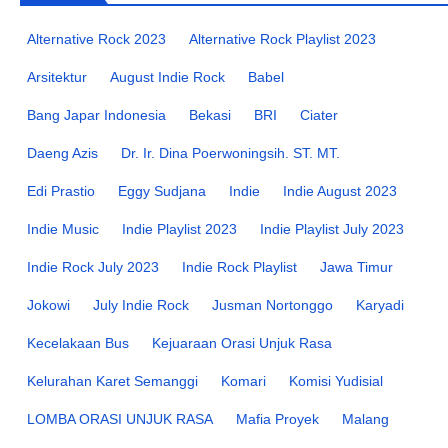
Alternative Rock 2023
Alternative Rock Playlist 2023
Arsitektur
August Indie Rock
Babel
Bang Japar Indonesia
Bekasi
BRI
Ciater
Daeng Azis
Dr. Ir. Dina Poerwoningsih. ST. MT.
Edi Prastio
Eggy Sudjana
Indie
Indie August 2023
Indie Music
Indie Playlist 2023
Indie Playlist July 2023
Indie Rock July 2023
Indie Rock Playlist
Jawa Timur
Jokowi
July Indie Rock
Jusman Nortonggo
Karyadi
Kecelakaan Bus
Kejuaraan Orasi Unjuk Rasa
Kelurahan Karet Semanggi
Komari
Komisi Yudisial
LOMBA ORASI UNJUK RASA
Mafia Proyek
Malang