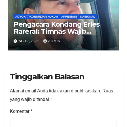
ADVOKAT/KONSULTAN HUKUM
APRESIASI
NASIONAL
Pengacara Kondang Erles
Rareral: Timnas Wajib
Menang Lawan Singapura,
AGU 7, 2026
ADMIN
Jadi Kado HUT Kemerdekaan
untuk Rakyat
Tinggalkan Balasan
Alamat email Anda tidak akan dipublikasikan.
Ruas
yang wajib ditandai
*
Komentar
*