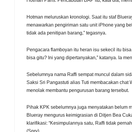
Hotman Paris. Pencabutan BAP itu, kata dia, mem
Hotman meluruskan kronologi. Saat itu staf Bluera
menawarkan pengiriman satu unit iPhone yang belum 
tidak ada penitipan barang,” tegasnya.
Pengacara flamboyan itu heran isu sekecil itu bi
bisa gitu? Ini yang dipertanyakan,” katanya. Ia 
Sebelumnya nama Raffi sempat muncul dalam sidan
Saksi Sri Pangastuti alias Tuti membacakan chat
menolak membantu pengurusan barang tersebut.
Pihak KPK sebelumnya juga menyatakan belum men
Blueray mengurus keimigrasian di Ditjen Bea Cuka
klarifikasi: “Kesimpulannya satu, Raffi tidak perna
(Spry).