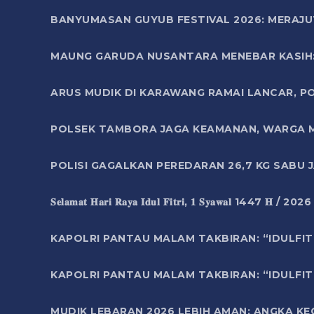
BANYUMASAN GUYUB FESTIVAL 2026: MERAJU
MAUNG GARUDA NUSANTARA MENEBAR KASIH: 
ARUS MUDIK DI KARAWANG RAMAI LANCAR, P
POLSEK TAMBORA JAGA KEAMANAN, WARGA M
POLISI GAGALKAN PEREDARAN 26,7 KG SABU
𝐒𝐞𝐥𝐚𝐦𝐚𝐭 𝐇𝐚𝐫𝐢 𝐑𝐚𝐲𝐚 𝐈𝐝𝐮𝐥 𝐅𝐢𝐭𝐫𝐢, 𝟏 𝐒𝐲𝐚𝐰𝐚𝐥 1447 𝐇 / 202
KAPOLRI PANTAU MALAM TAKBIRAN: “IDULFIT
KAPOLRI PANTAU MALAM TAKBIRAN: “IDULFIT
MUDIK LEBARAN 2026 LEBIH AMAN: ANGKA K