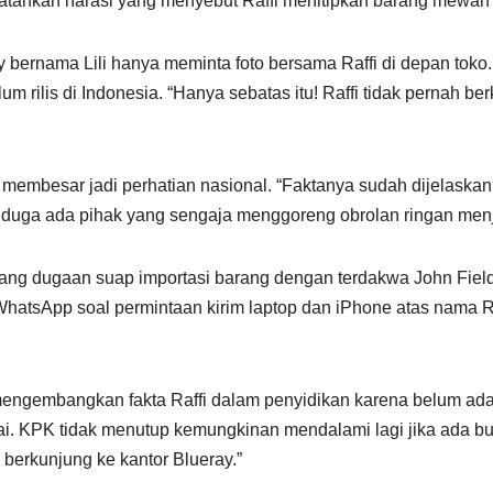
atahkan narasi yang menyebut Raffi menitipkan barang mewah s
y bernama Lili hanya meminta foto bersama Raffi di depan toko.
rilis di Indonesia. “Hanya sebatas itu! Raffi tidak pernah berk
sa membesar jadi perhatian nasional. “Faktanya sudah dijelask
menduga ada pihak yang sengaja menggoreng obrolan ringan men
g dugaan suap importasi barang dengan terdakwa John Field d
 WhatsApp soal permintaan kirim laptop dan iPhone atas nama 
gembangkan fakta Raffi dalam penyidikan karena belum ada 
i. KPK tidak menutup kemungkinan mendalami lagi jika ada buk
h berkunjung ke kantor Blueray.”