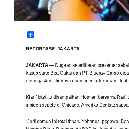
S
h
a
REPORTASE JAKARTA
r
e
JAKARTA —
Dugaan keterlibatan presenter sek
kasus suap Bea Cukai dan PT Blueray Cargo dipas
menegaskan kliennya murni menjadi korban fitnah
Klarifikasi itu disampaikan Hotman bersama Raffi
insiden sepele di Chicago, Amerika Serikat: sapa
“Jadi semua ini total fitnah. Yohanes, pegawai B