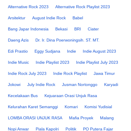
Alternative Rock 2023
Alternative Rock Playlist 2023
Arsitektur
August Indie Rock
Babel
Bang Japar Indonesia
Bekasi
BRI
Ciater
Daeng Azis
Dr. Ir. Dina Poerwoningsih. ST. MT.
Edi Prastio
Eggy Sudjana
Indie
Indie August 2023
Indie Music
Indie Playlist 2023
Indie Playlist July 2023
Indie Rock July 2023
Indie Rock Playlist
Jawa Timur
Jokowi
July Indie Rock
Jusman Nortonggo
Karyadi
Kecelakaan Bus
Kejuaraan Orasi Unjuk Rasa
Kelurahan Karet Semanggi
Komari
Komisi Yudisial
LOMBA ORASI UNJUK RASA
Mafia Proyek
Malang
Nopi Anwar
Piala Kapolri
Politik
PO Putera Fajar