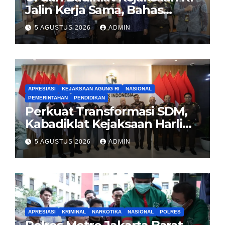
Jalin Kerja Sama, Bahas
Pembentukan Pusat Studi
5 AGUSTUS 2026
ADMIN
Kajian Kejaksaan
APRESIASI
KEJAKSAAN AGUNG RI
NASIONAL
PEMERINTAHAN
PENDIDIKAN
Perkuat Transformasi SDM,
Kabadiklat Kejaksaan Harli
Siregar Jalin Sinergi dengan
5 AGUSTUS 2026
ADMIN
LAN RI
APRESIASI
KRIMINAL
NARKOTIKA
NASIONAL
POLRES