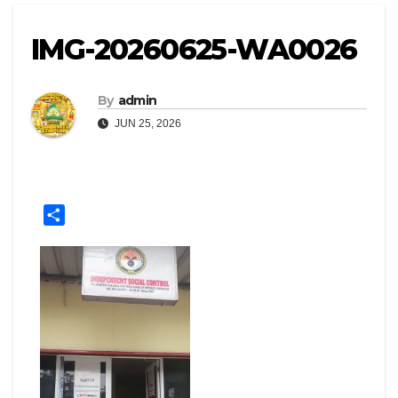
IMG-20260625-WA0026
By
admin
JUN 25, 2026
S
h
a
r
e