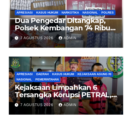
APRESIASI
KASUS HUKUM
NARKOTIKA
NASIONAL
POLRES
Dua Pengedar Ditangkap,
Polsek Kembangan 74 Ribu
Obat Keras, Sabu Hingga
7 AGUSTUS 2026
ADMIN
Puluhan Vape Etomidate
Diamankan
APRESIASI
DAERAH
KASUS HUKUM
KEJAKSAAN AGUNG RI
NASIONAL
PEMERINTAHAN
Kejaksaan Limpahkan 6
Tersangka Korupsi PETRAL,
PES dan ISC ke PN Tipikor
7 AGUSTUS 2026
ADMIN
Jakarta Pusat