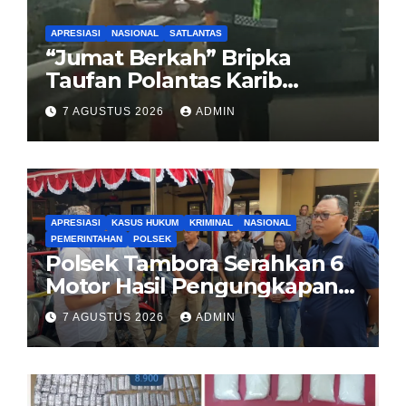
APRESIASI
NASIONAL
SATLANTAS
“Jumat Berkah” Bripka
Taufan Polantas Karib
Bagikan Nasi Kotak untuk
7 AGUSTUS 2026
ADMIN
Sopir Truk yang Mogok di KM
00 Pondok Aren
APRESIASI
KASUS HUKUM
KRIMINAL
NASIONAL
PEMERINTAHAN
POLSEK
Polsek Tambora Serahkan 6
Motor Hasil Pengungkapan
Kasus Curanmor Kepada
7 AGUSTUS 2026
ADMIN
Pemilik Yang sah