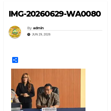
IMG-20260629-WA0080
By
admin
JUN 29, 2026
S
h
a
r
e