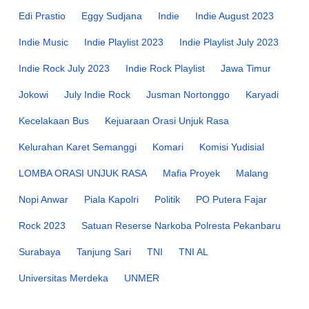
Edi Prastio
Eggy Sudjana
Indie
Indie August 2023
Indie Music
Indie Playlist 2023
Indie Playlist July 2023
Indie Rock July 2023
Indie Rock Playlist
Jawa Timur
Jokowi
July Indie Rock
Jusman Nortonggo
Karyadi
Kecelakaan Bus
Kejuaraan Orasi Unjuk Rasa
Kelurahan Karet Semanggi
Komari
Komisi Yudisial
LOMBA ORASI UNJUK RASA
Mafia Proyek
Malang
Nopi Anwar
Piala Kapolri
Politik
PO Putera Fajar
Rock 2023
Satuan Reserse Narkoba Polresta Pekanbaru
Surabaya
Tanjung Sari
TNI
TNI AL
Universitas Merdeka
UNMER