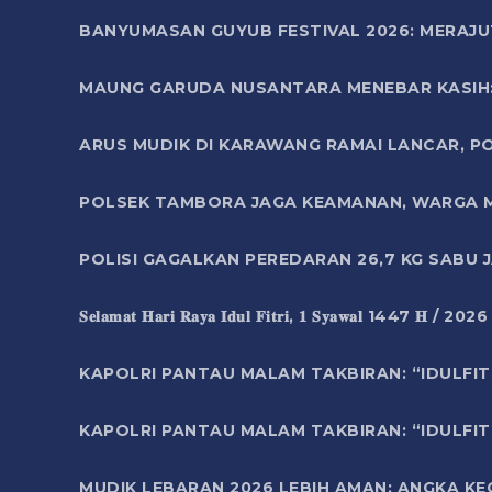
BANYUMASAN GUYUB FESTIVAL 2026: MERAJU
MAUNG GARUDA NUSANTARA MENEBAR KASIH: 
ARUS MUDIK DI KARAWANG RAMAI LANCAR, P
POLSEK TAMBORA JAGA KEAMANAN, WARGA M
POLISI GAGALKAN PEREDARAN 26,7 KG SABU
𝐒𝐞𝐥𝐚𝐦𝐚𝐭 𝐇𝐚𝐫𝐢 𝐑𝐚𝐲𝐚 𝐈𝐝𝐮𝐥 𝐅𝐢𝐭𝐫𝐢, 𝟏 𝐒𝐲𝐚𝐰𝐚𝐥 1447 𝐇 / 202
KAPOLRI PANTAU MALAM TAKBIRAN: “IDULFIT
KAPOLRI PANTAU MALAM TAKBIRAN: “IDULFIT
MUDIK LEBARAN 2026 LEBIH AMAN: ANGKA K