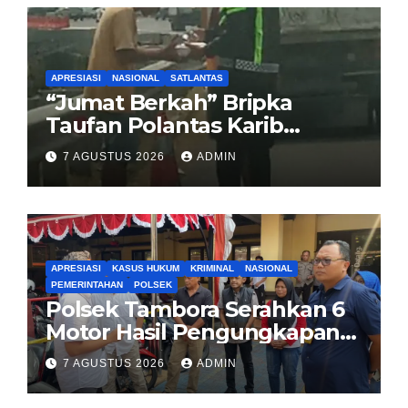
APRESIASI
NASIONAL
SATLANTAS
“Jumat Berkah” Bripka
Taufan Polantas Karib
Bagikan Nasi Kotak untuk
7 AGUSTUS 2026
ADMIN
Sopir Truk yang Mogok di KM
00 Pondok Aren
APRESIASI
KASUS HUKUM
KRIMINAL
NASIONAL
PEMERINTAHAN
POLSEK
Polsek Tambora Serahkan 6
Motor Hasil Pengungkapan
Kasus Curanmor Kepada
7 AGUSTUS 2026
ADMIN
Pemilik Yang sah