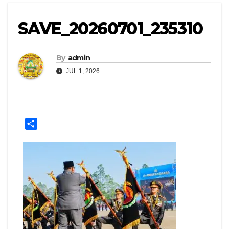
SAVE_20260701_235310
By
admin
JUL 1, 2026
S
h
a
r
e