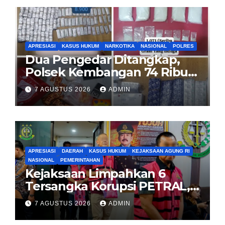
APRESIASI
KASUS HUKUM
NARKOTIKA
NASIONAL
POLRES
Dua Pengedar Ditangkap,
Polsek Kembangan 74 Ribu
Obat Keras, Sabu Hingga
7 AGUSTUS 2026
ADMIN
Puluhan Vape Etomidate
Diamankan
APRESIASI
DAERAH
KASUS HUKUM
KEJAKSAAN AGUNG RI
NASIONAL
PEMERINTAHAN
Kejaksaan Limpahkan 6
Tersangka Korupsi PETRAL,
PES dan ISC ke PN Tipikor
7 AGUSTUS 2026
ADMIN
Jakarta Pusat