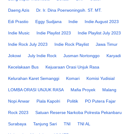
Daeng Azis
Dr. Ir. Dina Poerwoningsih. ST. MT.
Edi Prastio
Eggy Sudjana
Indie
Indie August 2023
Indie Music
Indie Playlist 2023
Indie Playlist July 2023
Indie Rock July 2023
Indie Rock Playlist
Jawa Timur
Jokowi
July Indie Rock
Jusman Nortonggo
Karyadi
Kecelakaan Bus
Kejuaraan Orasi Unjuk Rasa
Kelurahan Karet Semanggi
Komari
Komisi Yudisial
LOMBA ORASI UNJUK RASA
Mafia Proyek
Malang
Nopi Anwar
Piala Kapolri
Politik
PO Putera Fajar
Rock 2023
Satuan Reserse Narkoba Polresta Pekanbaru
Surabaya
Tanjung Sari
TNI
TNI AL