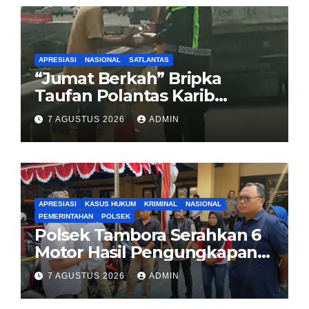
APRESIASI
NASIONAL
SATLANTAS
“Jumat Berkah” Bripka
Taufan Polantas Karib
Bagikan Nasi Kotak untuk
7 AGUSTUS 2026
ADMIN
Sopir Truk yang Mogok di KM
00 Pondok Aren
APRESIASI
KASUS HUKUM
KRIMINAL
NASIONAL
PEMERINTAHAN
POLSEK
Polsek Tambora Serahkan 6
Motor Hasil Pengungkapan
Kasus Curanmor Kepada
7 AGUSTUS 2026
ADMIN
Pemilik Yang sah