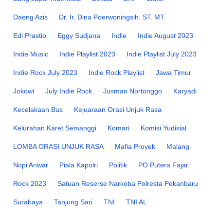
Daeng Azis
Dr. Ir. Dina Poerwoningsih. ST. MT.
Edi Prastio
Eggy Sudjana
Indie
Indie August 2023
Indie Music
Indie Playlist 2023
Indie Playlist July 2023
Indie Rock July 2023
Indie Rock Playlist
Jawa Timur
Jokowi
July Indie Rock
Jusman Nortonggo
Karyadi
Kecelakaan Bus
Kejuaraan Orasi Unjuk Rasa
Kelurahan Karet Semanggi
Komari
Komisi Yudisial
LOMBA ORASI UNJUK RASA
Mafia Proyek
Malang
Nopi Anwar
Piala Kapolri
Politik
PO Putera Fajar
Rock 2023
Satuan Reserse Narkoba Polresta Pekanbaru
Surabaya
Tanjung Sari
TNI
TNI AL