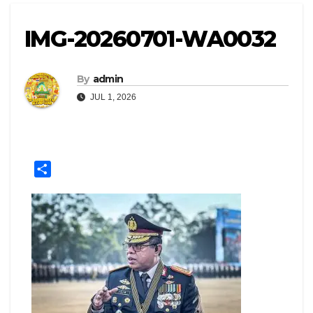
IMG-20260701-WA0032
By
admin
JUL 1, 2026
S
h
a
r
e