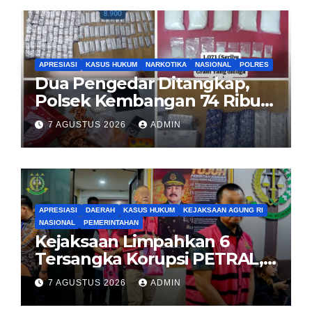
APRESIASI
KASUS HUKUM
NARKOTIKA
NASIONAL
POLRES
Dua Pengedar Ditangkap,
Polsek Kembangan 74 Ribu
Obat Keras, Sabu Hingga
7 AGUSTUS 2026
ADMIN
Puluhan Vape Etomidate
Diamankan
APRESIASI
DAERAH
KASUS HUKUM
KEJAKSAAN AGUNG RI
NASIONAL
PEMERINTAHAN
Kejaksaan Limpahkan 6
Tersangka Korupsi PETRAL,
PES dan ISC ke PN Tipikor
7 AGUSTUS 2026
ADMIN
Jakarta Pusat