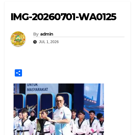
IMG-20260701-WA0125
By
admin
JUL 1, 2026
S
h
a
r
e