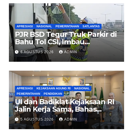
APRESIASI
NASIONAL
PEMERINTAHAN
SATLANTAS
PJR BSD Tegur Truk Parkir di
Bahu Tol CSI, Imbau
Pengendara Tertib
6 AGUSTUS 2026
ADMIN
APRESIASI
KEJAKSAAN AGUNG RI
NASIONAL
PEMERINTAHAN
PENDIDIKAN
UI dan Badiklat Kejaksaan RI
Jalin Kerja Sama, Bahas
Pembentukan Pusat Studi
5 AGUSTUS 2026
ADMIN
Kajian Kejaksaan