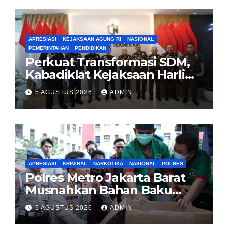
APRESIASI
KEJAKSAAN AGUNG RI
NASIONAL
PEMERINTAHAN
PENDIDIKAN
Perkuat Transformasi SDM,
Kabadiklat Kejaksaan Harli
Siregar Jalin Sinergi dengan
5 AGUSTUS 2026
ADMIN
LAN RI
APRESIASI
KRIMINAL
NARKOTIKA
NASIONAL
POLRES
Polres Metro Jakarta Barat
Musnahkan Bahan Baku
Narkotika 1,1 Ton
5 AGUSTUS 2026
ADMIN
Carisoprodol, Selamatkan 3,5