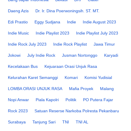
Daeng Azis
Dr. Ir. Dina Poerwoningsih. ST. MT.
Edi Prastio
Eggy Sudjana
Indie
Indie August 2023
Indie Music
Indie Playlist 2023
Indie Playlist July 2023
Indie Rock July 2023
Indie Rock Playlist
Jawa Timur
Jokowi
July Indie Rock
Jusman Nortonggo
Karyadi
Kecelakaan Bus
Kejuaraan Orasi Unjuk Rasa
Kelurahan Karet Semanggi
Komari
Komisi Yudisial
LOMBA ORASI UNJUK RASA
Mafia Proyek
Malang
Nopi Anwar
Piala Kapolri
Politik
PO Putera Fajar
Rock 2023
Satuan Reserse Narkoba Polresta Pekanbaru
Surabaya
Tanjung Sari
TNI
TNI AL