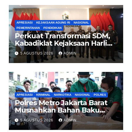
APRESIASI
KEJAKSAAN AGUNG RI
NASIONAL
PEMERINTAHAN
PENDIDIKAN
Perkuat Transformasi SDM,
Kabadiklat Kejaksaan Harli
Siregar Jalin Sinergi dengan
5 AGUSTUS 2026
ADMIN
LAN RI
APRESIASI
KRIMINAL
NARKOTIKA
NASIONAL
POLRES
Polres Metro Jakarta Barat
Musnahkan Bahan Baku
Narkotika 1,1 Ton
5 AGUSTUS 2026
ADMIN
Carisoprodol, Selamatkan 3,5