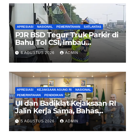
APRESIASI
NASIONAL
PEMERINTAHAN
SATLANTAS
PJR BSD Tegur Truk Parkir di
Bahu Tol CSI, Imbau
Pengendara Tertib
6 AGUSTUS 2026
ADMIN
APRESIASI
KEJAKSAAN AGUNG RI
NASIONAL
PEMERINTAHAN
PENDIDIKAN
UI dan Badiklat Kejaksaan RI
Jalin Kerja Sama, Bahas
Pembentukan Pusat Studi
5 AGUSTUS 2026
ADMIN
Kajian Kejaksaan