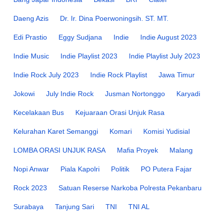
Daeng Azis
Dr. Ir. Dina Poerwoningsih. ST. MT.
Edi Prastio
Eggy Sudjana
Indie
Indie August 2023
Indie Music
Indie Playlist 2023
Indie Playlist July 2023
Indie Rock July 2023
Indie Rock Playlist
Jawa Timur
Jokowi
July Indie Rock
Jusman Nortonggo
Karyadi
Kecelakaan Bus
Kejuaraan Orasi Unjuk Rasa
Kelurahan Karet Semanggi
Komari
Komisi Yudisial
LOMBA ORASI UNJUK RASA
Mafia Proyek
Malang
Nopi Anwar
Piala Kapolri
Politik
PO Putera Fajar
Rock 2023
Satuan Reserse Narkoba Polresta Pekanbaru
Surabaya
Tanjung Sari
TNI
TNI AL