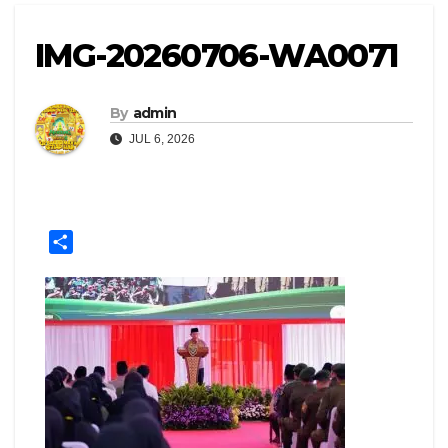
IMG-20260706-WA0071
By
admin
JUL 6, 2026
S
h
a
r
e