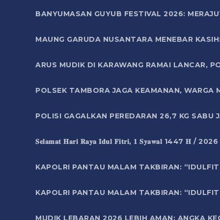
BANYUMASAN GUYUB FESTIVAL 2026: MERAJU
MAUNG GARUDA NUSANTARA MENEBAR KASIH: 
ARUS MUDIK DI KARAWANG RAMAI LANCAR, P
POLSEK TAMBORA JAGA KEAMANAN, WARGA M
POLISI GAGALKAN PEREDARAN 26,7 KG SABU
𝐒𝐞𝐥𝐚𝐦𝐚𝐭 𝐇𝐚𝐫𝐢 𝐑𝐚𝐲𝐚 𝐈𝐝𝐮𝐥 𝐅𝐢𝐭𝐫𝐢, 𝟏 𝐒𝐲𝐚𝐰𝐚𝐥 1447 𝐇 / 202
KAPOLRI PANTAU MALAM TAKBIRAN: “IDULFIT
KAPOLRI PANTAU MALAM TAKBIRAN: “IDULFIT
MUDIK LEBARAN 2026 LEBIH AMAN: ANGKA K