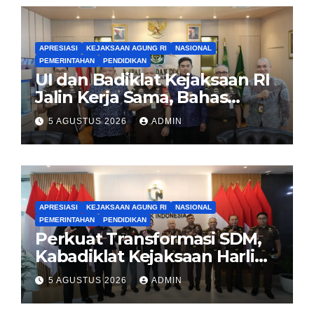
APRESIASI
KEJAKSAAN AGUNG RI
NASIONAL
PEMERINTAHAN
PENDIDIKAN
UI dan Badiklat Kejaksaan RI
Jalin Kerja Sama, Bahas
Pembentukan Pusat Studi
5 AGUSTUS 2026
ADMIN
Kajian Kejaksaan
APRESIASI
KEJAKSAAN AGUNG RI
NASIONAL
PEMERINTAHAN
PENDIDIKAN
Perkuat Transformasi SDM,
Kabadiklat Kejaksaan Harli
Siregar Jalin Sinergi dengan
5 AGUSTUS 2026
ADMIN
LAN RI