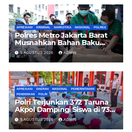
APRESIASI
KRIMINAL
NARKOTIKA
NASIONAL
POLRES
Polres Metro Jakarta Barat
Musnahkan Bahan Baku
Narkotika 1,1 Ton
5 AGUSTUS 2026
ADMIN
Carisoprodol, Selamatkan 3,5
Juta Jiwa
APRESIASI
DAERAH
NASIONAL
PEMERINTAHAN
PENDIDIKAN
POLRI
Polri Terjunkan 372 Taruna
Akpol Dampingi Siswa di 73
Sekolah Rakyat
5 AGUSTUS 2026
ADMIN