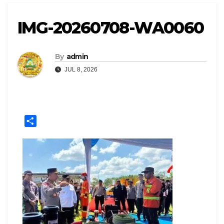
IMG-20260708-WA0060
By
admin
JUL 8, 2026
S
h
a
r
e