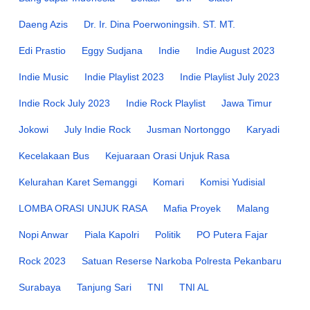
Daeng Azis
Dr. Ir. Dina Poerwoningsih. ST. MT.
Edi Prastio
Eggy Sudjana
Indie
Indie August 2023
Indie Music
Indie Playlist 2023
Indie Playlist July 2023
Indie Rock July 2023
Indie Rock Playlist
Jawa Timur
Jokowi
July Indie Rock
Jusman Nortonggo
Karyadi
Kecelakaan Bus
Kejuaraan Orasi Unjuk Rasa
Kelurahan Karet Semanggi
Komari
Komisi Yudisial
LOMBA ORASI UNJUK RASA
Mafia Proyek
Malang
Nopi Anwar
Piala Kapolri
Politik
PO Putera Fajar
Rock 2023
Satuan Reserse Narkoba Polresta Pekanbaru
Surabaya
Tanjung Sari
TNI
TNI AL