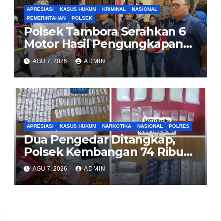
APRESIASI
KASUS HUKUM
KRIMINAL
NASIONAL
PEMERINTAHAN
POLSEK
Polsek Tambora Serahkan 6
Motor Hasil Pengungkapan
Kasus Curanmor Kepada
AGU 7, 2026
ADMIN
Pemilik Yang sah
APRESIASI
KASUS HUKUM
NARKOTIKA
NASIONAL
POLRES
Dua Pengedar Ditangkap,
Polsek Kembangan 74 Ribu
Obat Keras, Sabu Hingga
AGU 7, 2026
ADMIN
Puluhan Vape Etomidate
Diamankan