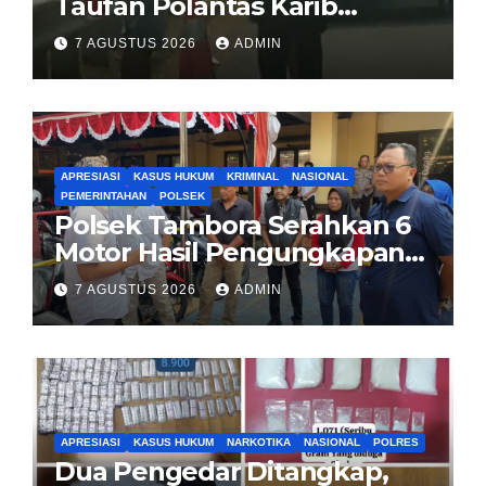
Taufan Polantas Karib
Bagikan Nasi Kotak untuk
7 AGUSTUS 2026
ADMIN
Sopir Truk yang Mogok di KM
00 Pondok Aren
APRESIASI
KASUS HUKUM
KRIMINAL
NASIONAL
PEMERINTAHAN
POLSEK
Polsek Tambora Serahkan 6
Motor Hasil Pengungkapan
Kasus Curanmor Kepada
7 AGUSTUS 2026
ADMIN
Pemilik Yang sah
APRESIASI
KASUS HUKUM
NARKOTIKA
NASIONAL
POLRES
Dua Pengedar Ditangkap,