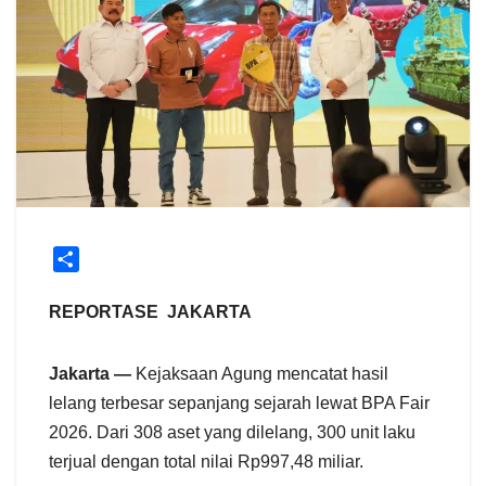
S
h
a
REPORTASE JAKARTA
r
e
Jakarta —
Kejaksaan Agung mencatat hasil
lelang terbesar sepanjang sejarah lewat BPA Fair
2026. Dari 308 aset yang dilelang, 300 unit laku
terjual dengan total nilai Rp997,48 miliar.