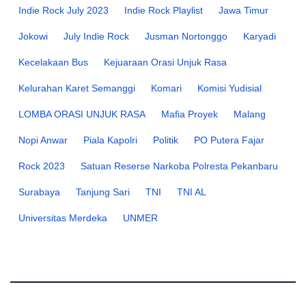
Indie Rock July 2023
Indie Rock Playlist
Jawa Timur
Jokowi
July Indie Rock
Jusman Nortonggo
Karyadi
Kecelakaan Bus
Kejuaraan Orasi Unjuk Rasa
Kelurahan Karet Semanggi
Komari
Komisi Yudisial
LOMBA ORASI UNJUK RASA
Mafia Proyek
Malang
Nopi Anwar
Piala Kapolri
Politik
PO Putera Fajar
Rock 2023
Satuan Reserse Narkoba Polresta Pekanbaru
Surabaya
Tanjung Sari
TNI
TNI AL
Universitas Merdeka
UNMER