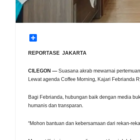
S
h
a
REPORTASE JAKARTA
r
e
CILEGON —
Suasana akrab mewarnai pertemuan K
Lewat agenda Coffee Morning, Kajari Febrianda R
Bagi Febrianda, hubungan baik dengan media buk
humanis dan transparan.
“Mohon bantuan dan kebersamaan dari rekan-rekan 