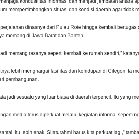
 menjaga kondusifitas informasi dan menjadi jembatan antara 
kum mempertimbangkan situasi dan kondisi daerah agar tidak
h perjalanan dinasnya dari Pulau Rote hingga kembali bertuga
ya memang di Jawa Barat dan Banten.
Jadi memang rasanya seperti kembali ke rumah sendiri,” katany
a lebih menghargai fasilitas dan kehidupan di Cilegon. Ia men
dari pembangunan.
yata jadi sesuatu yang luar biasa di daerah terpencil. Itu yang
ngan media terus diperkuat melalui kegiatan informal seperti 
ntai, itu lebih enak. Silaturahmi harus kita perkuat lagi,” tamb