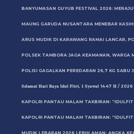
BANYUMASAN GUYUB FESTIVAL 2026: MERAJU
MAUNG GARUDA NUSANTARA MENEBAR KASIH: 
ARUS MUDIK DI KARAWANG RAMAI LANCAR, P
POLSEK TAMBORA JAGA KEAMANAN, WARGA M
POLISI GAGALKAN PEREDARAN 26,7 KG SABU
𝐒𝐞𝐥𝐚𝐦𝐚𝐭 𝐇𝐚𝐫𝐢 𝐑𝐚𝐲𝐚 𝐈𝐝𝐮𝐥 𝐅𝐢𝐭𝐫𝐢, 𝟏 𝐒𝐲𝐚𝐰𝐚𝐥 1447 𝐇 / 202
KAPOLRI PANTAU MALAM TAKBIRAN: “IDULFIT
KAPOLRI PANTAU MALAM TAKBIRAN: “IDULFIT
MUDIK LEBARAN 2026 LEBIH AMAN: ANGKA K