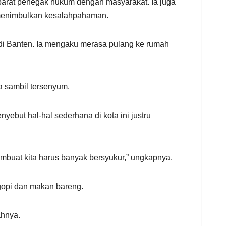
aparat penegak hukum dengan masyarakat. Ia juga
 menimbulkan kesalahpahaman.
s di Banten. Ia mengaku merasa pulang ke rumah
a sambil tersenyum.
yebut hal-hal sederhana di kota ini justru
 membuat kita harus banyak bersyukur,” ungkapnya.
ngopi dan makan bareng.
ahnya.