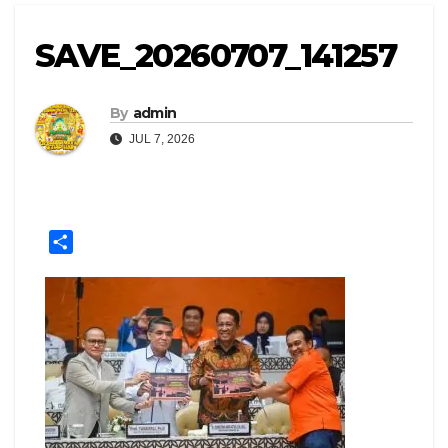
SAVE_20260707_141257
By
admin
JUL 7, 2026
S
h
a
r
e