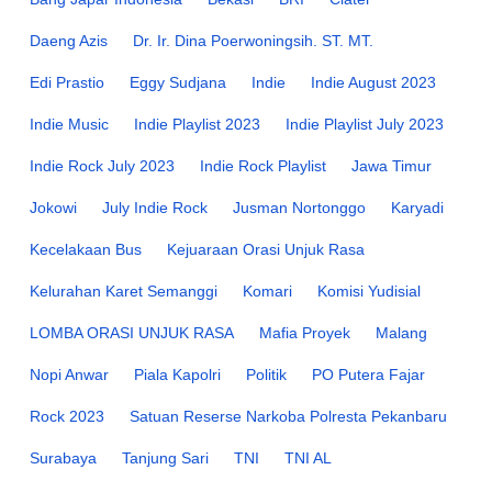
Daeng Azis
Dr. Ir. Dina Poerwoningsih. ST. MT.
Edi Prastio
Eggy Sudjana
Indie
Indie August 2023
Indie Music
Indie Playlist 2023
Indie Playlist July 2023
Indie Rock July 2023
Indie Rock Playlist
Jawa Timur
Jokowi
July Indie Rock
Jusman Nortonggo
Karyadi
Kecelakaan Bus
Kejuaraan Orasi Unjuk Rasa
Kelurahan Karet Semanggi
Komari
Komisi Yudisial
LOMBA ORASI UNJUK RASA
Mafia Proyek
Malang
Nopi Anwar
Piala Kapolri
Politik
PO Putera Fajar
Rock 2023
Satuan Reserse Narkoba Polresta Pekanbaru
Surabaya
Tanjung Sari
TNI
TNI AL