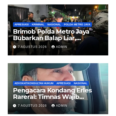
APRESIASI
KRIMINAL
NASIONAL
POLDA METRO JAYA
Brimob Polda Metro Jaya
Bubarkan Balap Liar,
Sembilan Motor Diamankan
7 AGUSTUS 2026
ADMIN
di Jakarta Timur
ADVOKAT/KONSULTAN HUKUM
APRESIASI
NASIONAL
Pengacara Kondang Erles
Rareral: Timnas Wajib
Menang Lawan Singapura,
7 AGUSTUS 2026
ADMIN
Jadi Kado HUT Kemerdekaan