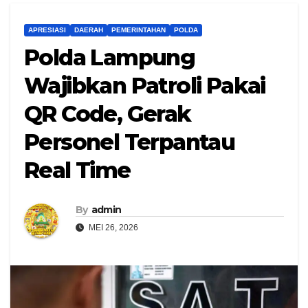
APRESIASI
DAERAH
PEMERINTAHAN
POLDA
Polda Lampung
Wajibkan Patroli Pakai
QR Code, Gerak
Personel Terpantau
Real Time
By
admin
MEI 26, 2026