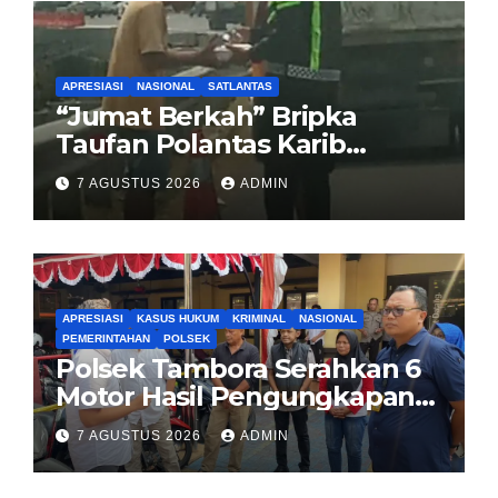
APRESIASI
NASIONAL
SATLANTAS
“Jumat Berkah” Bripka
Taufan Polantas Karib
Bagikan Nasi Kotak untuk
7 AGUSTUS 2026
ADMIN
Sopir Truk yang Mogok di KM
00 Pondok Aren
APRESIASI
KASUS HUKUM
KRIMINAL
NASIONAL
PEMERINTAHAN
POLSEK
Polsek Tambora Serahkan 6
Motor Hasil Pengungkapan
Kasus Curanmor Kepada
7 AGUSTUS 2026
ADMIN
Pemilik Yang sah