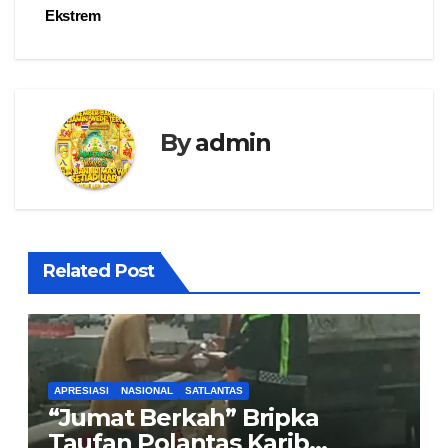
Ekstrem
By
admin
Related Post
APRESIASI
NASIONAL
SATLANTAS
“Jumat Berkah” Bripka
Taufan Polantas Karib