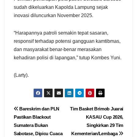
sudah dikeluarkan Kapolda Lampung sejak
inovasi diluncurkan November 2025.
“Harapannya patroli semakin tepat sasaran,
responsif terhadap potensi gangguan kamtibmas,
dan masyarakat benar-benar merasakan
kehadiran polisi di lapangan,” tutup Kombes Yuni.
(Larty).
Navigasi
Bareskrim dan PLN
Tim Basket Brimob Juarai
Pastikan Blackout
KASAU Cup 2026,
pos
Sumatera Bukan
Singkirkan 29 Tim
Sabotase, Dipicu Cuaca
Kementerian/Lembaga