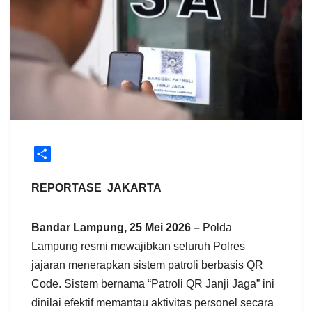
S
h
a
REPORTASE JAKARTA
r
e
Bandar Lampung, 25 Mei 2026 –
Polda
Lampung resmi mewajibkan seluruh Polres
jajaran menerapkan sistem patroli berbasis QR
Code. Sistem bernama “Patroli QR Janji Jaga” ini
dinilai efektif memantau aktivitas personel secara