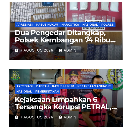
APRESIASI
KASUS HUKUM
NARKOTIKA
NASIONAL
POLRES
Dua Pengedar Ditangkap,
Polsek Kembangan 74 Ribu
Obat Keras, Sabu Hingga
7 AGUSTUS 2026
ADMIN
Puluhan Vape Etomidate
Diamankan
APRESIASI
DAERAH
KASUS HUKUM
KEJAKSAAN AGUNG RI
NASIONAL
PEMERINTAHAN
Kejaksaan Limpahkan 6
Tersangka Korupsi PETRAL,
PES dan ISC ke PN Tipikor
7 AGUSTUS 2026
ADMIN
Jakarta Pusat