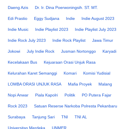
Daeng Azis
Dr. Ir. Dina Poerwoningsih. ST. MT.
Edi Prastio
Eggy Sudjana
Indie
Indie August 2023
Indie Music
Indie Playlist 2023
Indie Playlist July 2023
Indie Rock July 2023
Indie Rock Playlist
Jawa Timur
Jokowi
July Indie Rock
Jusman Nortonggo
Karyadi
Kecelakaan Bus
Kejuaraan Orasi Unjuk Rasa
Kelurahan Karet Semanggi
Komari
Komisi Yudisial
LOMBA ORASI UNJUK RASA
Mafia Proyek
Malang
Nopi Anwar
Piala Kapolri
Politik
PO Putera Fajar
Rock 2023
Satuan Reserse Narkoba Polresta Pekanbaru
Surabaya
Tanjung Sari
TNI
TNI AL
Universitas Merdeka
UNMER