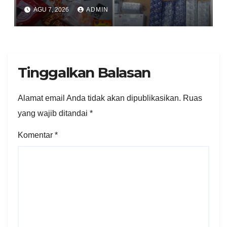
Obat Keras, Sabu Hingga
AGU 7, 2026
ADMIN
Puluhan Vape Etomidate
Diamankan
Tinggalkan Balasan
Alamat email Anda tidak akan dipublikasikan.
Ruas
yang wajib ditandai
*
Komentar
*