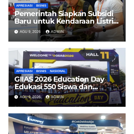
APRESIASI
BISNIS
Pemerintah Siapkan Subsidi
Baru untuk Kendaraan Listrik
di 2026
AGU 9, 2026
ADMIN
APRESIASI
BISNIS
NASIONAL
GIIAS 2026 Education Day
Edukasi 550 Siswa dan
Mahasiswa Soal Teknologi EV
AGU 9, 2026
ADMIN
dan Industri Otomotif