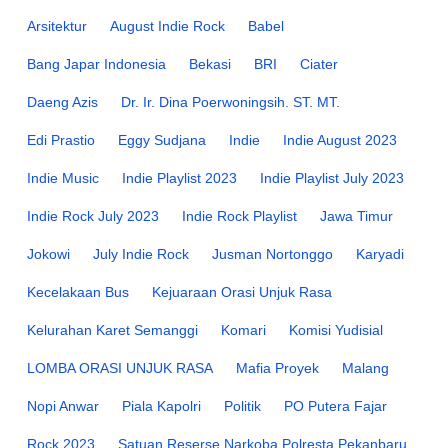
Arsitektur
August Indie Rock
Babel
Bang Japar Indonesia
Bekasi
BRI
Ciater
Daeng Azis
Dr. Ir. Dina Poerwoningsih. ST. MT.
Edi Prastio
Eggy Sudjana
Indie
Indie August 2023
Indie Music
Indie Playlist 2023
Indie Playlist July 2023
Indie Rock July 2023
Indie Rock Playlist
Jawa Timur
Jokowi
July Indie Rock
Jusman Nortonggo
Karyadi
Kecelakaan Bus
Kejuaraan Orasi Unjuk Rasa
Kelurahan Karet Semanggi
Komari
Komisi Yudisial
LOMBA ORASI UNJUK RASA
Mafia Proyek
Malang
Nopi Anwar
Piala Kapolri
Politik
PO Putera Fajar
Rock 2023
Satuan Reserse Narkoba Polresta Pekanbaru