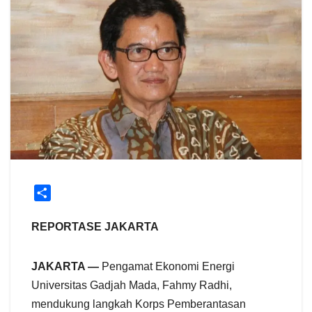
S
h
a
REPORTASE JAKARTA
r
e
JAKARTA —
Pengamat Ekonomi Energi
Universitas Gadjah Mada, Fahmy Radhi,
mendukung langkah Korps Pemberantasan