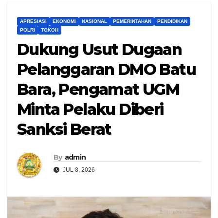
APRESIASI
EKONOMI
NASIONAL
PEMERINTAHAN
PENDIDIKAN
POLRI
TOKOH
Dukung Usut Dugaan
Pelanggaran DMO Batu
Bara, Pengamat UGM
Minta Pelaku Diberi
Sanksi Berat
By
admin
JUL 8, 2026