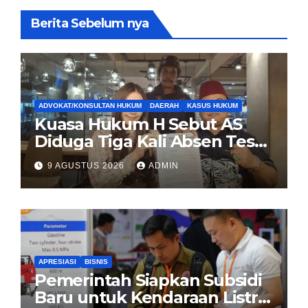
Berita Sebelum nya
ADVOKAT/KONSULTAN HUKUM
DAERAH
KASUS HUKUM
Kuasa Hukum H Sebut AS
Diduga Tiga Kali Absen Tes
DNA, Minta Proses Hukum
9 AGUSTUS 2026
ADMIN
Dibuka Secara Terang
APRESIASI
BISNIS
Pemerintah Siapkan Subsidi
Baru untuk Kendaraan Listrik