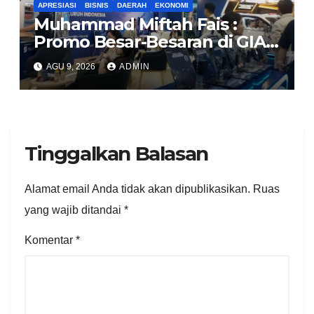
APRESIASI
BISNIS
DAERAH
EKONOMI
Muhammad Miftah Fais :
Promo Besar-Besaran di GIAS,
GPS.id Tawarkan Free
AGU 9, 2026
ADMIN
Instalasi Free Charge
Tinggalkan Balasan
Alamat email Anda tidak akan dipublikasikan.
Ruas
yang wajib ditandai
*
Komentar
*