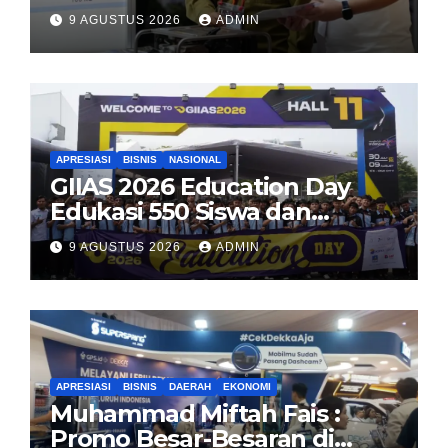
di 2026
9 AGUSTUS 2026
ADMIN
APRESIASI
BISNIS
NASIONAL
GIIAS 2026 Education Day
Edukasi 550 Siswa dan
Mahasiswa Soal Teknologi EV
9 AGUSTUS 2026
ADMIN
dan Industri Otomotif
APRESIASI
BISNIS
DAERAH
EKONOMI
Muhammad Miftah Fais :
Promo Besar-Besaran di