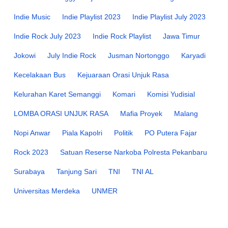
Indie Music
Indie Playlist 2023
Indie Playlist July 2023
Indie Rock July 2023
Indie Rock Playlist
Jawa Timur
Jokowi
July Indie Rock
Jusman Nortonggo
Karyadi
Kecelakaan Bus
Kejuaraan Orasi Unjuk Rasa
Kelurahan Karet Semanggi
Komari
Komisi Yudisial
LOMBA ORASI UNJUK RASA
Mafia Proyek
Malang
Nopi Anwar
Piala Kapolri
Politik
PO Putera Fajar
Rock 2023
Satuan Reserse Narkoba Polresta Pekanbaru
Surabaya
Tanjung Sari
TNI
TNI AL
Universitas Merdeka
UNMER