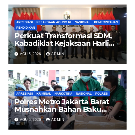
APRESIASI
KEJAKSAAN AGUNG RI
NASIONAL
PEMERINTAHAN
PENDIDIKAN
Perkuat Transformasi SDM,
Kabadiklat Kejaksaan Harli
Siregar Jalin Sinergi dengan
AGU 5, 2026
ADMIN
LAN RI
APRESIASI
KRIMINAL
NARKOTIKA
NASIONAL
POLRES
Polres Metro Jakarta Barat
Musnahkan Bahan Baku
Narkotika 1,1 Ton
AGU 5, 2026
ADMIN
Carisoprodol, Selamatkan 3,5
Juta Jiwa