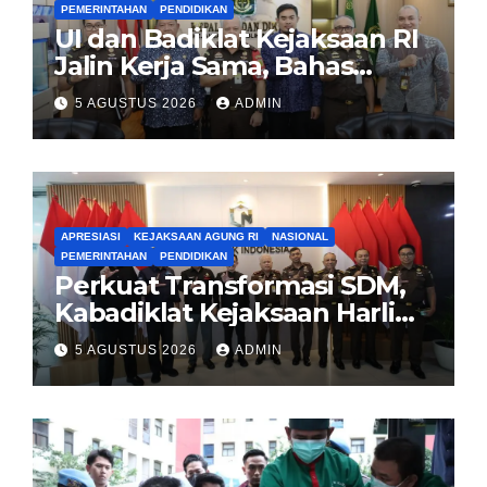
PEMERINTAHAN
PENDIDIKAN
UI dan Badiklat Kejaksaan RI
Jalin Kerja Sama, Bahas
Pembentukan Pusat Studi
5 AGUSTUS 2026
ADMIN
Kajian Kejaksaan
APRESIASI
KEJAKSAAN AGUNG RI
NASIONAL
PEMERINTAHAN
PENDIDIKAN
Perkuat Transformasi SDM,
Kabadiklat Kejaksaan Harli
Siregar Jalin Sinergi dengan
5 AGUSTUS 2026
ADMIN
LAN RI