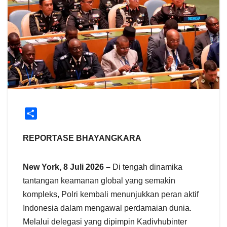
S
h
a
REPORTASE BHAYANGKARA
r
e
New York, 8 Juli 2026 –
Di tengah dinamika
tantangan keamanan global yang semakin
kompleks, Polri kembali menunjukkan peran aktif
Indonesia dalam mengawal perdamaian dunia.
Melalui delegasi yang dipimpin Kadivhubinter