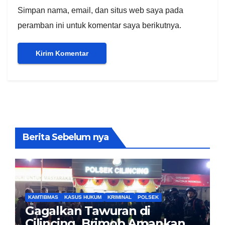
Simpan nama, email, dan situs web saya pada
peramban ini untuk komentar saya berikutnya.
Berita Sebelum nya
KAMTIBMAS
KASUS HUKUM
KRIMINAL
POLSEK
Gagalkan Tawuran di
Cilincing, Brimob Amankan 5