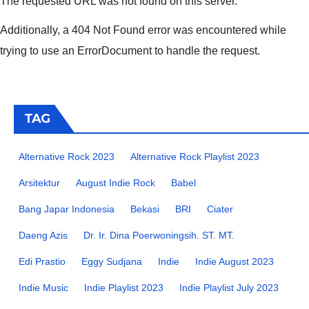
The requested URL was not found on this server.
Additionally, a 404 Not Found error was encountered while
trying to use an ErrorDocument to handle the request.
TAG
Alternative Rock 2023
Alternative Rock Playlist 2023
Arsitektur
August Indie Rock
Babel
Bang Japar Indonesia
Bekasi
BRI
Ciater
Daeng Azis
Dr. Ir. Dina Poerwoningsih. ST. MT.
Edi Prastio
Eggy Sudjana
Indie
Indie August 2023
Indie Music
Indie Playlist 2023
Indie Playlist July 2023