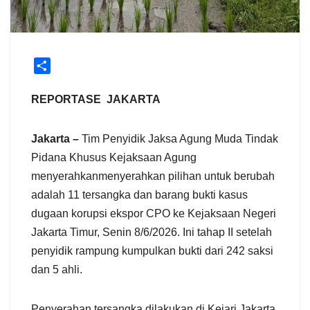
S
h
a
REPORTASE JAKARTA
r
e
Jakarta –
Tim Penyidik Jaksa Agung Muda Tindak
Pidana Khusus Kejaksaan Agung
menyerahkanmenyerahkan pilihan untuk berubah
adalah 11 tersangka dan barang bukti kasus
dugaan korupsi ekspor CPO ke Kejaksaan Negeri
Jakarta Timur, Senin 8/6/2026. Ini tahap II setelah
penyidik rampung kumpulkan bukti dari 242 saksi
dan 5 ahli.
Penyerahan tersangka dilakukan di Kejari Jakarta