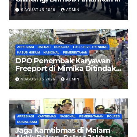
Pemuda dan 2 Bilah Parang
9 AGUSTUS 2026
ADMIN
APRESIASI
DAERAH
DUKACITA
EXCLUSIVE TRENDING
KASUS HUKUM
NASIONAL
PEMERINTAHAN
DPO Penembak Karyawan
Freeport di Mimika Ditindak
Satgas Amole-2026 di
9 AGUSTUS 2026
ADMIN
Tembagapura
APRESIASI
KAMTIBMAS
NASIONAL
PEMERINTAHAN
POLRES
SOSIALISASI
Jaga Kamtibmas di Malam