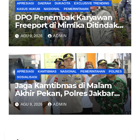
APRESIASI
DAERAH
DUKACITA
EXCLUSIVE TRENDING
KASUS HUKUM
NASIONAL
PEMERINTAHAN
DPO Penembak Karyawan
Freeport di Mimika Ditindak
Satgas Amole-2026 di
AGU 9, 2026
ADMIN
Tembagapura
APRESIASI
KAMTIBMAS
NASIONAL
PEMERINTAHAN
POLRES
SOSIALISASI
Jaga Kamtibmas di Malam
Akhir Pekan, Polres Jakbar
Gelar KRYD Bersama Tiga
AGU 9, 2026
ADMIN
Pilar