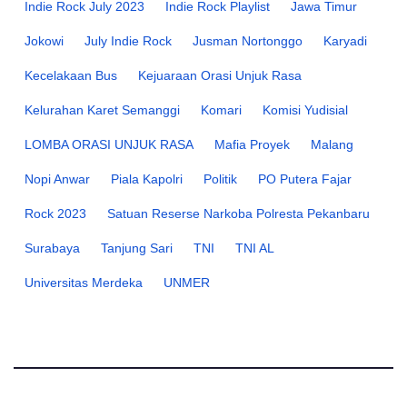
Indie Rock July 2023
Indie Rock Playlist
Jawa Timur
Jokowi
July Indie Rock
Jusman Nortonggo
Karyadi
Kecelakaan Bus
Kejuaraan Orasi Unjuk Rasa
Kelurahan Karet Semanggi
Komari
Komisi Yudisial
LOMBA ORASI UNJUK RASA
Mafia Proyek
Malang
Nopi Anwar
Piala Kapolri
Politik
PO Putera Fajar
Rock 2023
Satuan Reserse Narkoba Polresta Pekanbaru
Surabaya
Tanjung Sari
TNI
TNI AL
Universitas Merdeka
UNMER