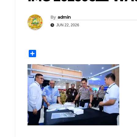
By
admin
JUN 22, 2026
S
h
a
r
e