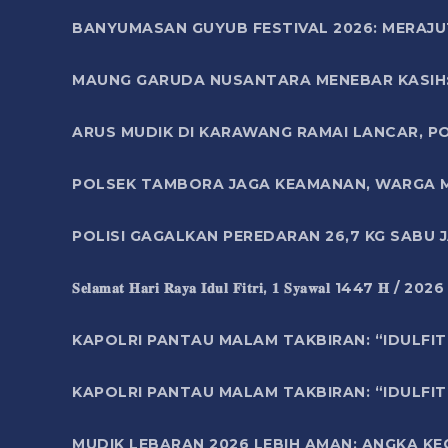
BANYUMASAN GUYUB FESTIVAL 2026: MERAJU
MAUNG GARUDA NUSANTARA MENEBAR KASIH: 
ARUS MUDIK DI KARAWANG RAMAI LANCAR, P
POLSEK TAMBORA JAGA KEAMANAN, WARGA M
POLISI GAGALKAN PEREDARAN 26,7 KG SABU
𝐒𝐞𝐥𝐚𝐦𝐚𝐭 𝐇𝐚𝐫𝐢 𝐑𝐚𝐲𝐚 𝐈𝐝𝐮𝐥 𝐅𝐢𝐭𝐫𝐢, 𝟏 𝐒𝐲𝐚𝐰𝐚𝐥 1447 𝐇 / 202
KAPOLRI PANTAU MALAM TAKBIRAN: “IDULFIT
KAPOLRI PANTAU MALAM TAKBIRAN: “IDULFIT
MUDIK LEBARAN 2026 LEBIH AMAN: ANGKA K