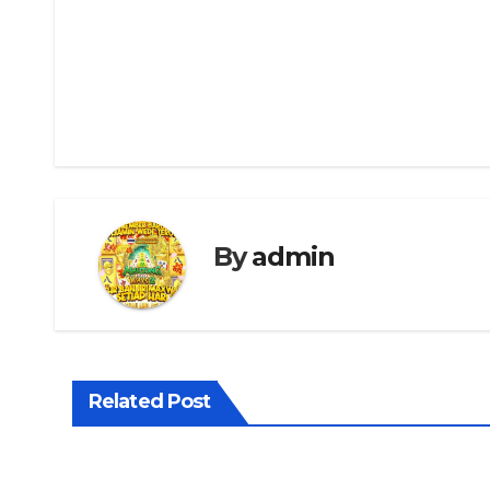
Navigasi
pos
By
admin
Related Post