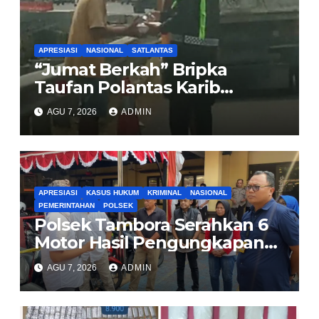
APRESIASI
NASIONAL
SATLANTAS
“Jumat Berkah” Bripka
Taufan Polantas Karib
Bagikan Nasi Kotak untuk
AGU 7, 2026
ADMIN
Sopir Truk yang Mogok di KM
00 Pondok Aren
APRESIASI
KASUS HUKUM
KRIMINAL
NASIONAL
PEMERINTAHAN
POLSEK
Polsek Tambora Serahkan 6
Motor Hasil Pengungkapan
Kasus Curanmor Kepada
AGU 7, 2026
ADMIN
Pemilik Yang sah