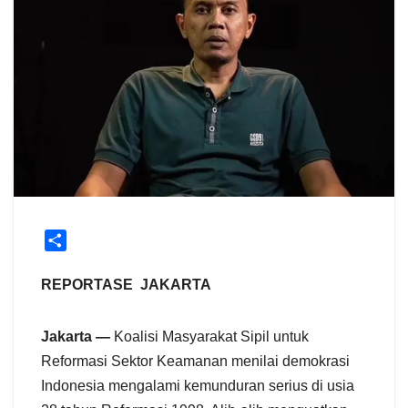
S
h
a
REPORTASE JAKARTA
r
e
Jakarta —
Koalisi Masyarakat Sipil untuk
Reformasi Sektor Keamanan menilai demokrasi
Indonesia mengalami kemunduran serius di usia