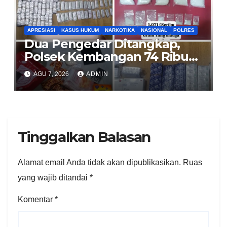
APRESIASI
KASUS HUKUM
NARKOTIKA
NASIONAL
POLRES
Dua Pengedar Ditangkap,
Polsek Kembangan 74 Ribu
Obat Keras, Sabu Hingga
AGU 7, 2026
ADMIN
Puluhan Vape Etomidate
Diamankan
Tinggalkan Balasan
Alamat email Anda tidak akan dipublikasikan.
Ruas
yang wajib ditandai
*
Komentar
*