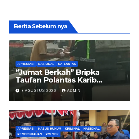
Berita Sebelum nya
APRESIASI
NASIONAL
SATLANTAS
“Jumat Berkah” Bripka
Taufan Polantas Karib
Bagikan Nasi Kotak untuk
7 AGUSTUS 2026
ADMIN
Sopir Truk yang Mogok di KM
00 Pondok Aren
APRESIASI
KASUS HUKUM
KRIMINAL
NASIONAL
PEMERINTAHAN
POLSEK