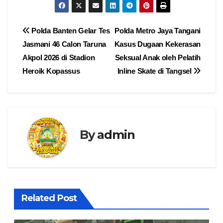
Navigasi
Polda Banten Gelar Tes
Polda Metro Jaya Tangani
Jasmani 46 Calon Taruna
Kasus Dugaan Kekerasan
pos
Akpol 2026 di Stadion
Seksual Anak oleh Pelatih
Heroik Kopassus
Inline Skate di Tangsel
By
admin
Related Post