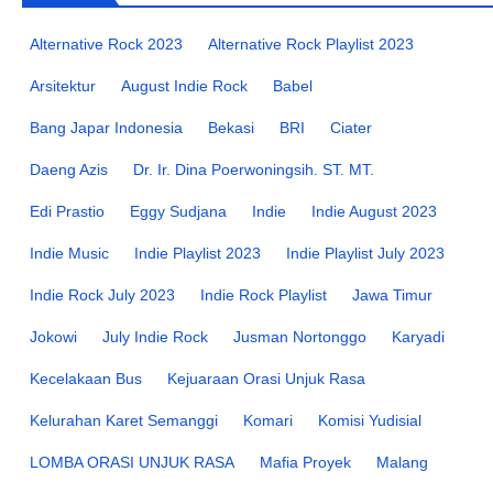
Alternative Rock 2023
Alternative Rock Playlist 2023
Arsitektur
August Indie Rock
Babel
Bang Japar Indonesia
Bekasi
BRI
Ciater
Daeng Azis
Dr. Ir. Dina Poerwoningsih. ST. MT.
Edi Prastio
Eggy Sudjana
Indie
Indie August 2023
Indie Music
Indie Playlist 2023
Indie Playlist July 2023
Indie Rock July 2023
Indie Rock Playlist
Jawa Timur
Jokowi
July Indie Rock
Jusman Nortonggo
Karyadi
Kecelakaan Bus
Kejuaraan Orasi Unjuk Rasa
Kelurahan Karet Semanggi
Komari
Komisi Yudisial
LOMBA ORASI UNJUK RASA
Mafia Proyek
Malang