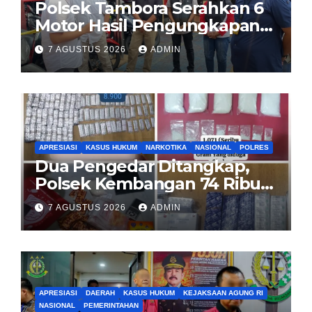
Polsek Tambora Serahkan 6
Motor Hasil Pengungkapan
Kasus Curanmor Kepada
7 AGUSTUS 2026
ADMIN
Pemilik Yang sah
APRESIASI
KASUS HUKUM
NARKOTIKA
NASIONAL
POLRES
Dua Pengedar Ditangkap,
Polsek Kembangan 74 Ribu
Obat Keras, Sabu Hingga
7 AGUSTUS 2026
ADMIN
Puluhan Vape Etomidate
Diamankan
APRESIASI
DAERAH
KASUS HUKUM
KEJAKSAAN AGUNG RI
NASIONAL
PEMERINTAHAN