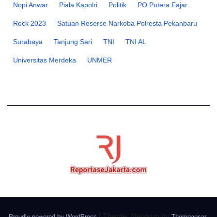
Nopi Anwar
Piala Kapolri
Politik
PO Putera Fajar
Rock 2023
Satuan Reserse Narkoba Polresta Pekanbaru
Surabaya
Tanjung Sari
TNI
TNI AL
Universitas Merdeka
UNMER
|
Theme: Newsup by
.
Proudly powered by WordPress
Themeansar